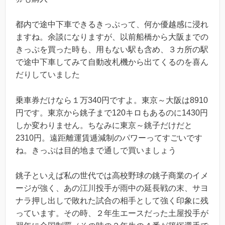
都内で途中下車できるきっぷって、何か優越感に浸れ
ますね。余談になりますが、以前船橋から大阪までの
きっぷを買った時も、用もない駅も含め、３カ所の駅
で途中下車してみて自動改札機から出てくるのを喜ん
だりしていました
乗車券だけなら１万340円ですよ。東京～大阪は8910
円です。東京から銚子まで120キロもあるのに1430円
しか変わりません。ちなみに東京～銚子だけだと
2310円。遠距離運賃逓減制のパワーってすごいです
ね。きっぷは目的地まで通しで買いましょう
銚子といえば私の世代では高校野球の銚子商業のイメ
ージが強く、あの江川投手が雨中の延長戦の末、サヨ
ナラ押し出しで敗れた試合の相手として強く印象に残
っています。その時、２年生エースだった土屋投手が