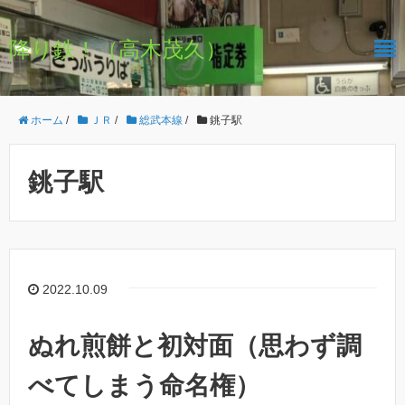
降り鉄！（高木茂久）
ホーム
/
ＪＲ
/
総武本線
/
銚子駅
銚子駅
2022.10.09
ぬれ煎餅と初対面（思わず調
べてしまう命名権）