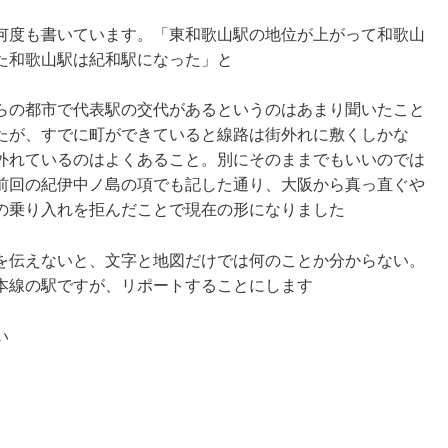
何度も書いています。「東和歌山駅の地位が上がって和歌山
た和歌山駅は紀和駅になった」と
らの都市で代表駅の交代があるというのはあまり聞いたこと
たが、すでに町ができていると線路は街外れに敷くしかな
外れているのはよくあること。別にそのままでもいいのでは
前回の紀伊中ノ島の項でも記した通り、大阪から真っ直ぐや
の乗り入れを拒んだことで現在の形になりました
を伝えないと、文字と地図だけでは何のことか分からない。
本線の駅ですが、リポートすることにします
い