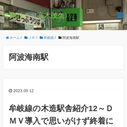
降り鉄！（高木茂久）
ホーム
/
ＪＲ
/
牟岐線
/
阿波海南駅
阿波海南駅
2023.09.12
牟岐線の木造駅舎紹介12～Ｄ
ＭＶ導入で思いがけず終着に