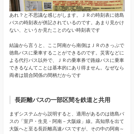
あれ？と不思議な感じがします。ＪＲの時刻表に徳島
バスの時刻表が併記されているのです。あまり見かけ
ない、というか見たことのない時刻表です
結論から言うと、ここ阿南から南側はＪＲのきっぷで
徳島バスに乗車することができるのです。災害などに
よる代行バス以外で、ＪＲの乗車券で路線バスに乗車
できるなんてことは基本的にあり得ません。なぜなら
両者は競合関係の間柄だからです
長距離バスの一部区間を鉄道と共用
まずシステムから説明すると、適用があるのは徳島バ
スの「室戸・生見・阿南－大阪線」線。高知県を出て
大阪へと至る長距離高速バスですが、その中の阿南～