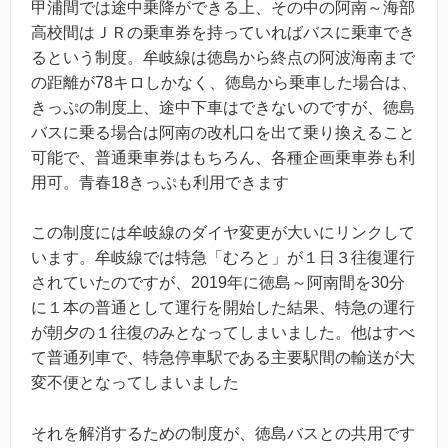
甲浦間では途中乗降ができる上、その中の阿南～海部
高校間はＪＲの乗車券を持っていればバスに乗車でき
るという制度。牟岐線は徳島から終点の阿波海南まで
の距離が78キロしかなく、徳島から乗車した場合は、
きっぷの制度上、途中下車はできないのですが、徳島
バスに乗る場合は阿南の改札口を出て乗り換えること
可能で、普通乗車券はもちろん、各種企画乗車券も利
用可。青春18きっぷも利用できます
この制度には牟岐線のダイヤ変更が大いにリンクして
います。牟岐線では特急「むろと」が１日３往復運行
されていたのですが、2019年に徳島～阿南間を30分
に１本の普通として運行を開始した結果、特急の運行
が朝夕の１往復のみとなってしまいました。他はすべ
て普通列車で、特急停車駅である主要駅間の輸送が大
変不便となってしまいました
それを解消するための制度が、徳島バスとの共用です