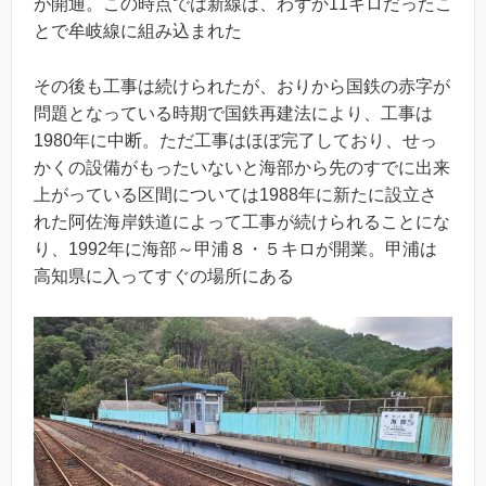
が開通。この時点では新線は、わずか11キロだったこ
とで牟岐線に組み込まれた
その後も工事は続けられたが、おりから国鉄の赤字が
問題となっている時期で国鉄再建法により、工事は
1980年に中断。ただ工事はほぼ完了しており、せっ
かくの設備がもったいないと海部から先のすでに出来
上がっている区間については1988年に新たに設立さ
れた阿佐海岸鉄道によって工事が続けられることにな
り、1992年に海部～甲浦８・５キロが開業。甲浦は
高知県に入ってすぐの場所にある