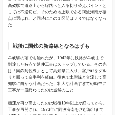
高架駅で道路上から線路へと入る切り替えポイントと
しては不適切だ。そのため地上駅である阿波海南が接
点に選ばれ、と同時にこの１区間はＪＲではなくなっ
た
戦後に国鉄の新路線となるはずも
牟岐駅の項でも触れたが、1942年に鉄路が牟岐まで
到達した時点で延伸工事はストップしている。その先
は「国鉄阿佐線」として高知県に入り、室戸岬をグル
リと回って奈半利を経由。後免で土讃線と合流して高
知駅に向かう計画だった。壮大な計画すぎて戦時中に
工事が一度終わったのは当然のこと
機運が再び高まったのは戦後10年以上が経ってから。
工事が再開され、1973年に阿波海南を含む海部まで