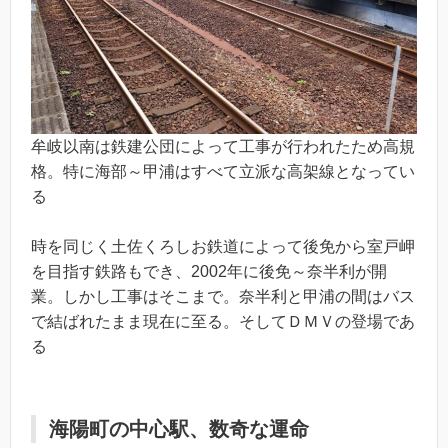
牟岐以南は鉄建公団によって工事が行われたため高規
格。特に海部～甲浦はすべて立派な高架線となってい
る
時を同じく土佐くろしお鉄道によって後免から室戸岬
を目指す鉄路もでき、2002年に後免～奈半利が開
業。しかし工事はそこまで。奈半利と甲浦の間はバス
で結ばれたまま現在に至る。そしてＤＭＶの登場であ
る
海陽町の中心駅、数奇な運命