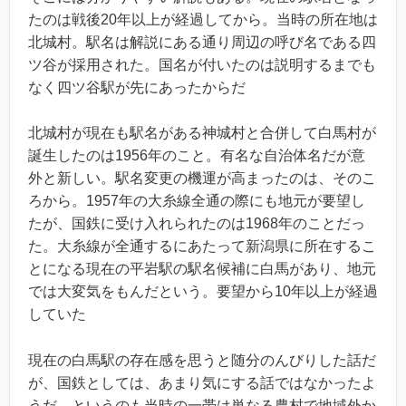
たのは戦後20年以上が経過してから。当時の所在地は
北城村。駅名は解説にある通り周辺の呼び名である四
ツ谷が採用された。国名が付いたのは説明するまでも
なく四ツ谷駅が先にあったからだ
北城村が現在も駅名がある神城村と合併して白馬村が
誕生したのは1956年のこと。有名な自治体名だが意
外と新しい。駅名変更の機運が高まったのは、そのこ
ろから。1957年の大糸線全通の際にも地元が要望し
たが、国鉄に受け入れられたのは1968年のことだっ
た。大糸線が全通するにあたって新潟県に所在するこ
とになる現在の平岩駅の駅名候補に白馬があり、地元
では大変気をもんだという。要望から10年以上が経過
していた
現在の白馬駅の存在感を思うと随分のんびりした話だ
が、国鉄としては、あまり気にする話ではなかったよ
うだ。というのも当時の一帯は単なる農村で地域外か