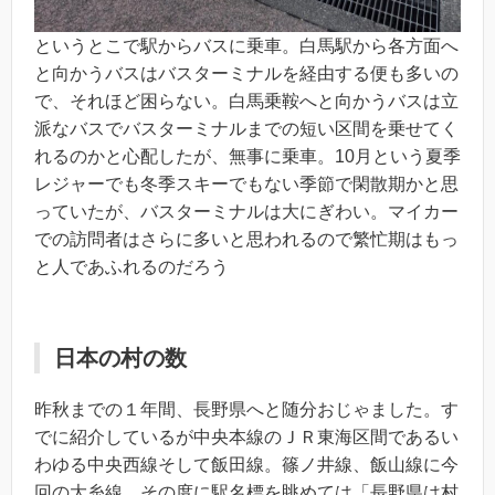
というとこで駅からバスに乗車。白馬駅から各方面へ
と向かうバスはバスターミナルを経由する便も多いの
で、それほど困らない。白馬乗鞍へと向かうバスは立
派なバスでバスターミナルまでの短い区間を乗せてく
れるのかと心配したが、無事に乗車。10月という夏季
レジャーでも冬季スキーでもない季節で閑散期かと思
っていたが、バスターミナルは大にぎわい。マイカー
での訪問者はさらに多いと思われるので繁忙期はもっ
と人であふれるのだろう
日本の村の数
昨秋までの１年間、長野県へと随分おじゃました。す
でに紹介しているが中央本線のＪＲ東海区間であるい
わゆる中央西線そして飯田線。篠ノ井線、飯山線に今
回の大糸線。その度に駅名標を眺めては「長野県は村