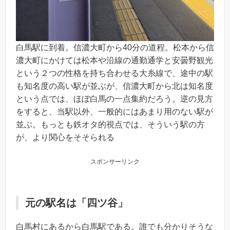
白馬駅に到着。信濃大町から40分の道程。松本から信
濃大町にかけては松本や沿線の通勤通学と安曇野観光
という２つの性格を持ち合わせる大糸線で、途中の駅
も知名度の高い駅が並ぶが、信濃大町から北は知名度
という点では、ほぼ白馬の一点集約だろう。逆の見方
をすると、当駅以外、一般的にはあまり用のない駅が
並ぶ。もっとも鉄オタ的視点では、そういう駅の方
が、より関心をそそられる
スポンサーリンク
元の駅名は「四ツ谷」
白馬村にあるから白馬駅である。誰でも分かりそうな