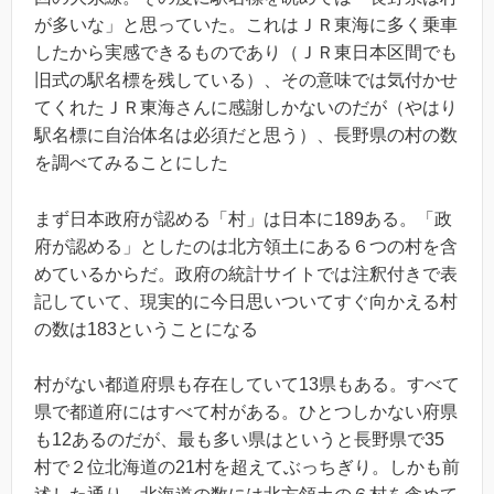
が多いな」と思っていた。これはＪＲ東海に多く乗車
したから実感できるものであり（ＪＲ東日本区間でも
旧式の駅名標を残している）、その意味では気付かせ
てくれたＪＲ東海さんに感謝しかないのだが（やはり
駅名標に自治体名は必須だと思う）、長野県の村の数
を調べてみることにした
まず日本政府が認める「村」は日本に189ある。「政
府が認める」としたのは北方領土にある６つの村を含
めているからだ。政府の統計サイトでは注釈付きで表
記していて、現実的に今日思いついてすぐ向かえる村
の数は183ということになる
村がない都道府県も存在していて13県もある。すべて
県で都道府にはすべて村がある。ひとつしかない府県
も12あるのだが、最も多い県はというと長野県で35
村で２位北海道の21村を超えてぶっちぎり。しかも前