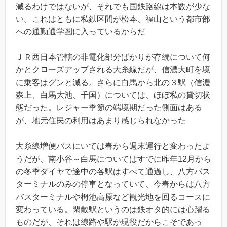
減るわけではないが、それでも国鉄路線は本数が少な
い。これはともに私鉄区間が松本、福山という都市部
への通勤通学圏に入っているからだ
ＪＲ西日本管轄の非電化部分ばかりが存続について何
かとクローズアップされる大糸線だが、信濃大町を境
に乗客はグンと減る。さらに白馬から北の３駅（信濃
森上、白馬大池、千国）については、ほぼ私の貸切状
態だった。レジャー季節の端境期だった側面はある
が、地元住民の利用はあまり感じられなかった
大糸線増便バスにいては春から週末運行と変わったよ
うだが、南小谷～白馬についてはすでに昨年12月から
の冬季ダイヤで途中の各駅はすべて通過し、八方バス
ターミナルのみの停車となっていて、今春からは八方
バスターミナルや栂池高原など観光地を回るコースに
変わっている。閑散駅というのは鉄オタ的には心躍る
ものだが、それは線路や駅が現役だからこそであっ