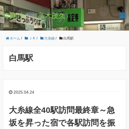
降り鉄！（高木茂久）
ホーム
/
ＪＲ
/
大糸線
/
白馬駅
白馬駅
2025.04.24
大糸線全40駅訪問最終章～急
坂を昇った宿で各駅訪問を振