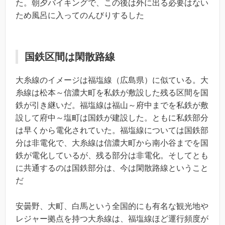
た。朝夕バイキングで、この後は外に出る必要はない
ため風呂に入ってのんびりするした
国鉄区間は閑散路線
大糸線のイメージは福塩線（広島県）に似ている。大
糸線は松本～信濃大町を私鉄が敷設した残る区間を国
鉄が引き継いだ。福塩線は福山～府中までを私鉄が敷
設して府中～塩町は国鉄が建設した。ともに私鉄部分
は早くから電化されていた。福塩線については国鉄部
分は非電化で、大糸線は信濃大町から南小谷までを国
鉄が電化しているが、残る部分は非電化。そしてとも
に共通するのは国鉄部分は、今は閑散路線ということ
だ
安曇野、大町、白馬という全国的にも有名な観光地や
レジャー拠点を持つ大糸線は、福塩線ほど運行頻度が