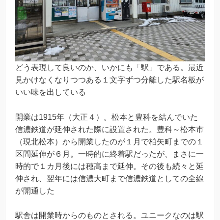
どう表現して良いのか、いかにも「駅」である。最近
見かけなくなりつつある１文字ずつ分離した駅名板が
いい味を出している
開業は1915年（大正４）。松本と豊科を結んでいた
信濃鉄道が延伸された際に設置された。豊科～松本市
（現北松本）から開業したのが１月で柏矢町までの１
区間延伸が６月。一時的に終着駅だったが、まさに一
時的で１カ月後には穂高まで延伸。その後も続々と延
伸され、翌年には信濃大町まで信濃鉄道としての全線
が開通した
駅舎は開業時からのものとされる。ユニークなのは駅