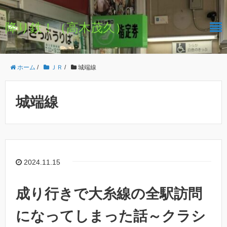
降り鉄！（高木茂久）
ホーム
/
ＪＲ
/
城端線
城端線
2024.11.15
成り行きで大糸線の全駅訪問
になってしまった話～クラシ