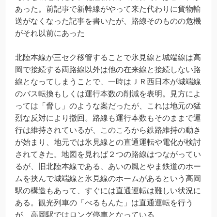
あった。前記事で新幹線がやって来た代わりに貨物輸
送がなくなった記事を書いたが、路線そのものの危機
がそれ以前にあった
北陸本線が三セク移管することで氷見線と城端線は高
岡で接続する両路線以外は他の在来線と接続しない路
線となってしまうことで、一時はＪＲ西日本が城端線
のバス転換もしくは運行本数の削減を表明。見方によ
っては「脅し」のような案だったが、これは地元の猛
烈な反対により撤回。路線も運行本数もそのままで運
行は維持されているが、このころから鉄路維持の動き
が始まり、地元では氷見線との直通運転や電化が検討
されてきた。地図を見れば２つの路線はつながってい
るが、旧北陸本線である、あいの風とやま鉄道のホー
ムを挟んで城端線と氷見線のホームがあるという高岡
駅の構造もあって、すぐには直通運転は難しい状況に
ある。観光列車の「べるもんた」は直通運転を行う
が、高岡駅ではロング停車となっている