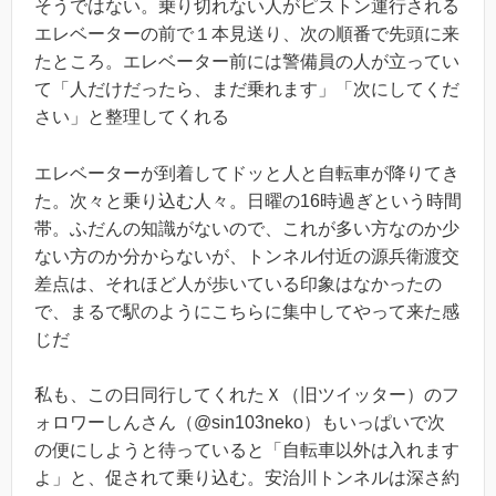
そうではない。乗り切れない人がピストン運行される
エレベーターの前で１本見送り、次の順番で先頭に来
たところ。エレベーター前には警備員の人が立ってい
て「人だけだったら、まだ乗れます」「次にしてくだ
さい」と整理してくれる
エレベーターが到着してドッと人と自転車が降りてき
た。次々と乗り込む人々。日曜の16時過ぎという時間
帯。ふだんの知識がないので、これが多い方なのか少
ない方のか分からないが、トンネル付近の源兵衛渡交
差点は、それほど人が歩いている印象はなかったの
で、まるで駅のようにこちらに集中してやって来た感
じだ
私も、この日同行してくれたＸ（旧ツイッター）のフ
ォロワーしんさん（@sin103neko）もいっぱいで次
の便にしようと待っていると「自転車以外は入れます
よ」と、促されて乗り込む。安治川トンネルは深さ約