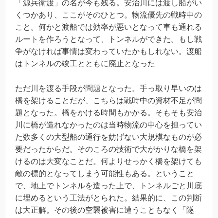
「源兵衛渡」の名が今も残る。安治川には渡し船がい
くつかあり、ここがそのひとつ。物流優先の戦時中の
こと。何かと渡船では効率が悪いとなって車も通れる
ルートを作ろうとなって、トンネルができた。もし戦
争がなければ事情は変わっていたかもしれない。渡船
はトンネルの竣工とともに廃止となった
ただ川を渡る手段が問題となった。手っ取り早いのは
橋を架けることだが、こちらは戦時中の資材不足が問
題となった。橋をかける時間もかかる。そもそも安治
川に橋が造れなかったのは当時物流の中心を担ってい
た数多くの大型船の通行を妨げない大規模なものが必
要だったからだ。そのころの技術で大がかりな橋を架
けるのは大変なことだ。何よりせっかく橋を架けても
敵の標的となってしまう可能性もある。ということ
で、地上でトンネルを造った上で、トンネルごと川底
に埋めるという工法がとられた。結果的に、この判断
は大正解。その後の空襲被害に遭うこともなく「隧