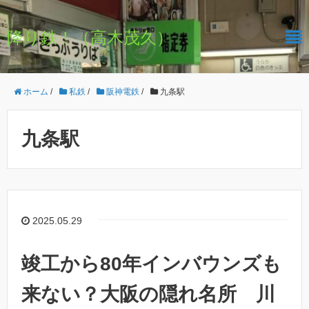
降り鉄！（高木茂久）
ホーム
/
私鉄
/
阪神電鉄
/
九条駅
九条駅
2025.05.29
竣工から80年インバウンズも
来ない？大阪の隠れ名所 川