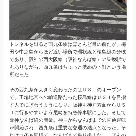
トンネルを出ると西九条駅はほとんど目の前だが、梅
田や中之島からほど近い場所で環状線と桜島線の分岐
であり、阪神の西大阪線（阪神なんば線）の乗換駅で
もありながら、西九条はちょっと渋めの下町という場
所だった
その西九条が大きく変わったのはＵＳＪのオープン
で、工場地帯への輸送路だった桜島線はＵＳＪを目指
す人でにぎわうようになり、阪神も神戸方面からＵＳ
Ｊに行きやすいよう尼崎を特急停車駅にした。そして
阪神なんば線の開業。神戸からなんばまでの直通運転
が開始され、西九条は重要な交通の結点となった。そ
れは九条も同様で、なんばまで乗り換えなし、ほんの