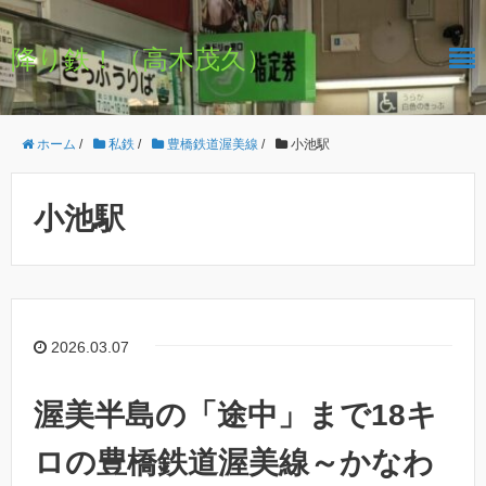
降り鉄！（高木茂久）
ホーム
/
私鉄
/
豊橋鉄道渥美線
/
小池駅
小池駅
2026.03.07
渥美半島の「途中」まで18キ
ロの豊橋鉄道渥美線～かなわ