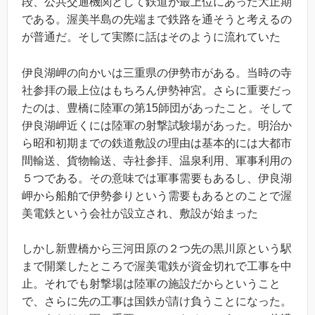
段、公共交通機関として鉄道が最上位にあった大正期
である。渥美半島の先端まで鉄路を通そうと考えるの
が普通だ。そして実際に話はそのように流れていた
伊良湖岬の向かいは三重県の伊勢市がある。当時の寺
社参拝の最上位はもちろん伊勢神宮。さらに重要だっ
たのは、豊橋に陸軍の第15師団があったこと。そして
伊良湖岬近くには陸軍の射撃試験場があった。明治か
ら昭和初期までの鉄道敷設の理由は基本的には大都市
間輸送、貨物輸送、寺社参拝、温泉利用、軍事利用の
５つである。その意味では軍事需要もあるし、伊良湖
岬から船舶で伊勢参りという需要もあるとのことで渥
美電鉄という会社が設立され、敷設が始まった
しかし新豊橋から三河田原の２つ先の黒川原という駅
まで開業したところで渥美電鉄が資金切れで工事を中
止。それでも射撃場は陸軍の施設だからということ
で、さらに先の工事は国鉄が請け負うことになった。