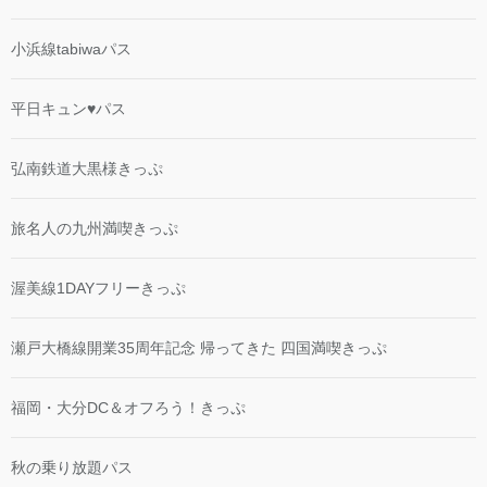
小浜線tabiwaパス
平日キュン♥パス
弘南鉄道大黒様きっぷ
旅名人の九州満喫きっぷ
渥美線1DAYフリーきっぷ
瀬戸大橋線開業35周年記念 帰ってきた 四国満喫きっぷ
福岡・大分DC＆オフろう！きっぷ
秋の乗り放題パス