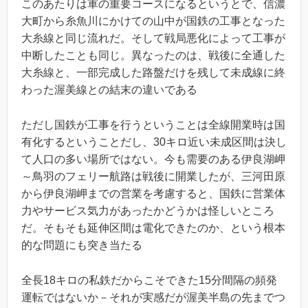
このあたりは軍の重要コースになるというとで、信濃
大町から糸魚川にかけての山中が国鉄の工事となった
大糸線と同じ流れだ。そして戦局悪化によって工事が
中断したことも同じ。異なったのは、戦後に全通した
大糸線と、一部完成した路盤だけを残して未成線に終
わった渥美線との結末の違いである
ただし国鉄が工事を行うということは全線開業時は国
有化するということだし、30キロ近い未成区間は決し
て人口の多い場所ではない。今も需要のある伊良湖岬
～鳥羽のフェリー航路は戦後に開業したが、三河田原
から伊良湖岬までの営業を考慮すると、国鉄に営業体
力やサービス気力があったかどうかは怪しいところ
だ。そもそも延伸区間は電化できたのか、という根本
的な問題にも突き当たる
全長18キロの私鉄だからこそできた15分間隔の頻発
運転ではないか－それが実感だが渥美半島の先までつ