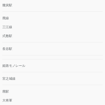
幾寅駅
廃線
三江線
式敷駅
長谷駅
姫路モノレール
宮之城線
廃駅
大将軍