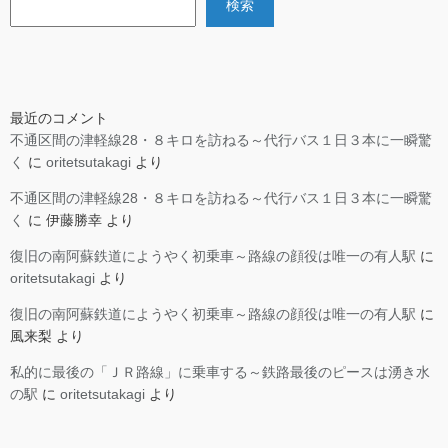
検索
最近のコメント
不通区間の津軽線28・８キロを訪ねる～代行バス１日３本に一瞬驚
く
に
oritetsutakagi
より
不通区間の津軽線28・８キロを訪ねる～代行バス１日３本に一瞬驚
く
に
伊藤勝幸
より
復旧の南阿蘇鉄道にようやく初乗車～路線の顔役は唯一の有人駅
に
oritetsutakagi
より
復旧の南阿蘇鉄道にようやく初乗車～路線の顔役は唯一の有人駅
に
風来梨
より
私的に最後の「ＪＲ路線」に乗車する～鉄路最後のピースは湧き水
の駅
に
oritetsutakagi
より