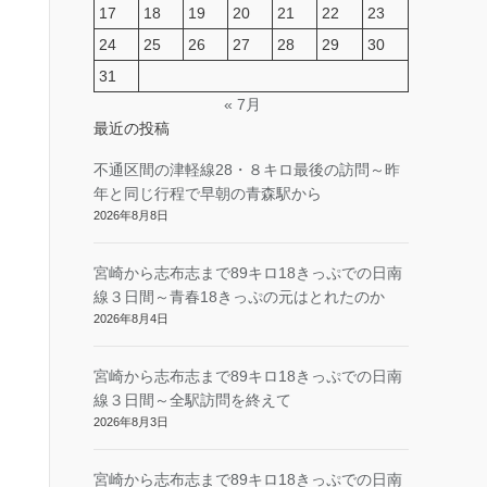
17
18
19
20
21
22
23
24
25
26
27
28
29
30
31
« 7月
最近の投稿
不通区間の津軽線28・８キロ最後の訪問～昨
年と同じ行程で早朝の青森駅から
2026年8月8日
宮崎から志布志まで89キロ18きっぷでの日南
線３日間～青春18きっぷの元はとれたのか
2026年8月4日
宮崎から志布志まで89キロ18きっぷでの日南
線３日間～全駅訪問を終えて
2026年8月3日
宮崎から志布志まで89キロ18きっぷでの日南