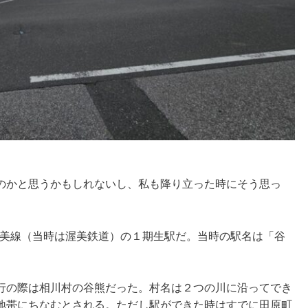
のかと思うかもしれないし、私も降り立った時にそう思っ
は渥美線（当時は渥美鉄道）の１期生駅だ。当時の駅名は「谷
行の際は相川村の谷熊だった。村名は２つの川に沿ってでき
地帯にちなむとされる。ただし駅ができた時はすでに田原町