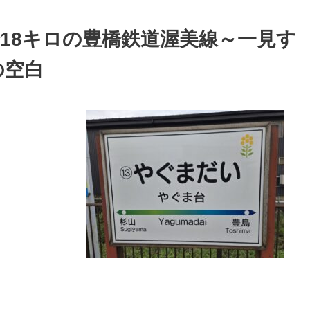
18キロの豊橋鉄道渥美線～一見す
の空白