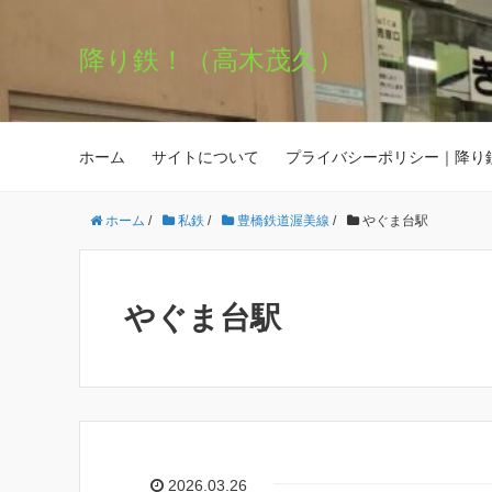
降り鉄！（高木茂久）
ホーム
サイトについて
プライバシーポリシー｜降り
ホーム
/
私鉄
/
豊橋鉄道渥美線
/
やぐま台駅
やぐま台駅
2026.03.26