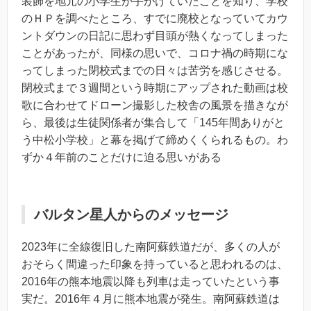
装飾を地元の小学生が手がけていたことを知り、学校
のＨＰを調べたところ、すでに廃校となっていてカウ
ントダウンの日記に思わず目頭が熱くなってしまった
ことがあったが、同様の思いで、コロナ禍の時期にな
ってしまった閉校式までの日々は苦労を感じさせる。
閉校式まで３週間という時期にアップされた動画は校
歌に合わせてドローン撮影した校舎の風景を描きなが
ら、最後は生徒関係者が集合して「145年間ありがと
う中松小学校」と幕を掲げて締めくくられるもの。わ
ずか４年前のことだけに迫る思いがある
バルタン星人からのメッセージ
2023年に全線復旧した南阿蘇鉄道だが、多くの人が
おそらく間違った印象を持っていると思われるのは、
2016年の熊本地震以降も列車は走っていたという事
実だ。2016年４月に熊本地震が発生。南阿蘇鉄道は