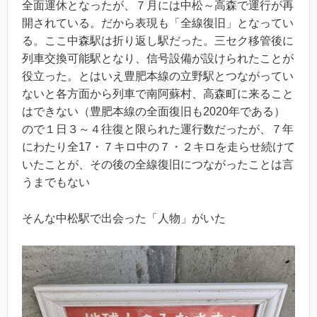
全面運休となったが、７月には中松～高森で運行が再
開されている。だから表現も「全線復旧」となってい
る。ここ中森駅は折り返し駅だった。三セク移管後に
列車交換可能駅となり、信号設備が設けられたことが
役立った。とはいえ豊肥本線の立野駅とつながってい
ないと各方面から列車で南阿蘇村、高森町に来ること
はできない（豊肥本線の全面復旧も2020年である）
ので１日３～４往復と限られた運行数だったが、７年
にわたり全17・７キロ中の７・２キロを走らせ続けて
いたことが、その後の全線復旧につながったことは言
うまでもない
そんな中松駅で出会った「人物」がいた