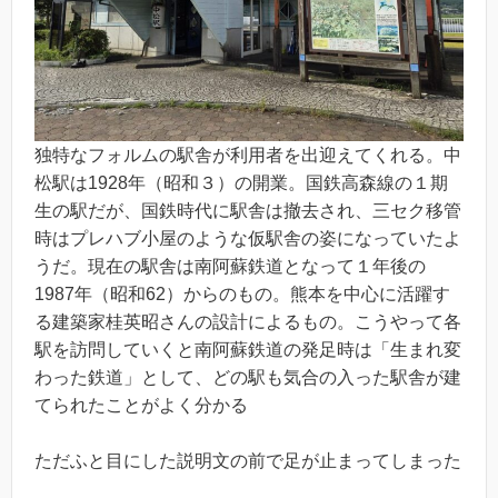
独特なフォルムの駅舎が利用者を出迎えてくれる。中
松駅は1928年（昭和３）の開業。国鉄高森線の１期
生の駅だが、国鉄時代に駅舎は撤去され、三セク移管
時はプレハブ小屋のような仮駅舎の姿になっていたよ
うだ。現在の駅舎は南阿蘇鉄道となって１年後の
1987年（昭和62）からのもの。熊本を中心に活躍す
る建築家桂英昭さんの設計によるもの。こうやって各
駅を訪問していくと南阿蘇鉄道の発足時は「生まれ変
わった鉄道」として、どの駅も気合の入った駅舎が建
てられたことがよく分かる
ただふと目にした説明文の前で足が止まってしまった