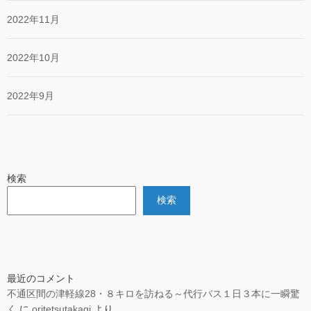
2022年11月
2022年10月
2022年9月
検索
検索
最近のコメント
不通区間の津軽線28・８キロを訪ねる～代行バス１日３本に一瞬驚
く
に
oritetsutakagi
より