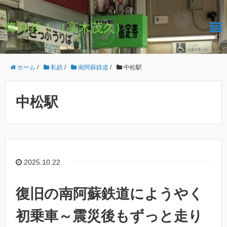
降り鉄！（高木茂久）
ホーム
/
私鉄
/
南阿蘇鉄道
/
中松駅
中松駅
2025.10.22
復旧の南阿蘇鉄道にようやく
初乗車～震災後もずっと走り