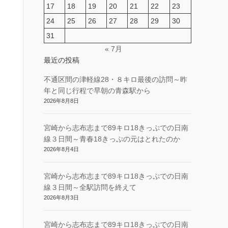
17
18
19
20
21
22
23
24
25
26
27
28
29
30
31
« 7月
最近の投稿
不通区間の津軽線28・８キロ最後の訪問～昨
年と同じ行程で早朝の青森駅から
2026年8月8日
宮崎から志布志まで89キロ18きっぷでの日南
線３日間～青春18きっぷの元はとれたのか
2026年8月4日
宮崎から志布志まで89キロ18きっぷでの日南
線３日間～全駅訪問を終えて
2026年8月3日
宮崎から志布志まで89キロ18きっぷでの日南