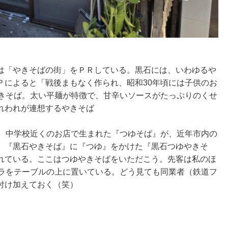
は「やきそばの街」をＰＲしている。黒石には、いわゆるや
Ｐによると「戦後まもなく作られ、昭和30年頃には子供のお
やきそば。太い平麺が特徴で、甘辛いソースがたっぷりのくせ
れわれが連想するやきそば
半、中学校近くのお店で生まれた『つゆそば』が、近年市内の
。『黒石やきそば』に『つゆ』をかけた『黒石つゆやきそ
れている。ここはつゆやきそばをいただこう。先客は私のほ
メラをテーブルの上に置いている。どう見ても同業者（鉄道フ
付け加えておく（笑）