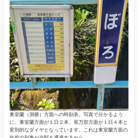
東室蘭（洞爺）方面への時刻表。写真で分かるよう
に、東室蘭方面が１日２本、長万部方面が１日４本と
変則的なダイヤとなっています。これは東室蘭方面の
午前の列車が当駅を通過するから