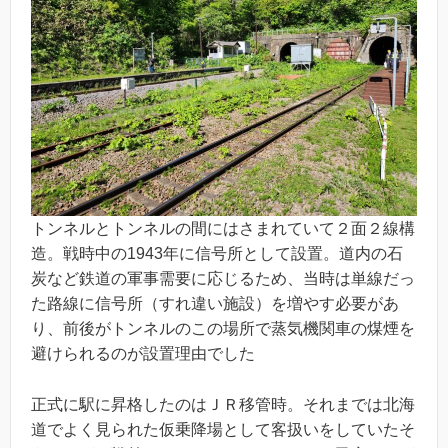
トンネルとトンネルの間にはさまれていて２面２線構
造。戦時中の1943年に信号所として設置。道内の石
炭など鉄道の軍事需要に応じるため、当時は単線だっ
た路線に信号所（すれ違い施設）を増やす必要があ
り、前後がトンネルのこの場所で蒸気機関車の煤煙を
避けられるのが設置理由でした
正式に駅に昇格したのはＪＲ移管時。それまでは北海
道でよく見られた仮乗降場として客扱いをしていたそ