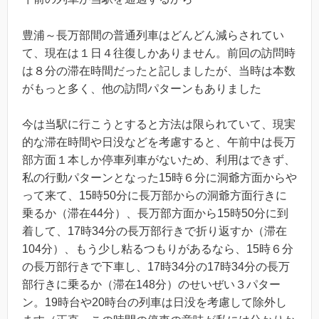
豊浦～長万部間の普通列車はどんどん減らされてい
て、現在は１日４往復しかありません。前回の訪問時
は８分の滞在時間だったと記しましたが、当時は本数
がもっと多く、他の訪問パターンもありました
今は当駅に行こうとすると方法は限られていて、現実
的な滞在時間や日没などを考慮すると、午前中は長万
部方面１本しか停車列車がないため、利用はできず、
私の行動パターンとなった15時６分に洞爺方面からや
って来て、15時50分に長万部からの洞爺方面行きに
乗るか（滞在44分）、長万部方面から15時50分に到
着して、17時34分の長万部行きで折り返すか（滞在
104分）、もう少し粘るつもりがあるなら、15時６分
の長万部行きで下車し、17時34分の17時34分の長万
部行きに乗るか（滞在148分）のせいぜい３パター
ン。19時台や20時台の列車は日没を考慮して除外し