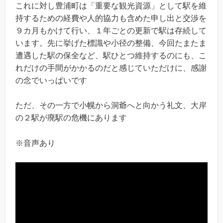
これに対し豊浦町は「重要な観光資源」として駅を維
持するための経費や人的協力も含めた申し出と交渉を
９カ月もかけて行い、１年ごとの更新で駅は存続して
います。先に挙げた標識や小径の整備、今回たまたま
遭遇した駅の保全など、駅ひとつ維持するのにも、こ
れだけの手間がかかるのだと感じていただけに、感謝
の念でいっぱいです
ただ、その一方で小幌から洞爺へと向かう礼文、大岸
の２駅が廃駅の危機にあります
※音声あり