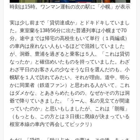
時刻は15時。ワンマン運転の次の駅に「小幌」が表示
実は少し前まで「貸切達成か」とドキドキしていまし
た。東室蘭を13時56分に出た普通列車は小幌まで70
分。途中までは帰宅の高校生もいて単行（１両編成）
の車内は座れない人もいるほどで混雑していました
が、洞爺、豊浦を過ぎると乗客は５人。「これは貸切
なったか」と確信めいたものを持っていました。わざ
わざ平日のお客さんの少なそうな日を選んだのも、小
幌駅を１人で訪れてみたい、それが理由。道中、明ら
かに同業者（鉄道ファン）と思われる人がいて、これ
はダメかな、とあきらめたものの、なぜかその方は洞
爺で降りていきました。「うーん、私の見立てが間違
っていたのか」と思いもしましたが、これは「朗報」
（もっとも、この方とは３日後に廃線が決まっている
根室本線の車内で再会してビックリ）