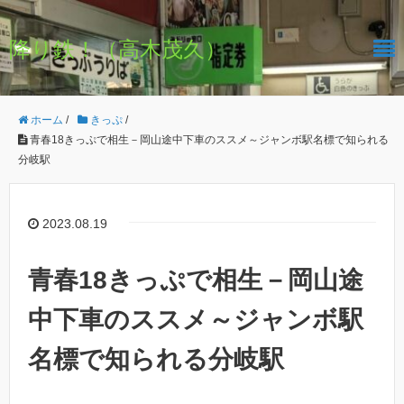
降り鉄！（高木茂久）
ホーム
/
きっぷ
/
青春18きっぷで相生－岡山途中下車のススメ～ジャンボ駅名標で知られる
分岐駅
2023.08.19
青春18きっぷで相生－岡山途
中下車のススメ～ジャンボ駅
名標で知られる分岐駅