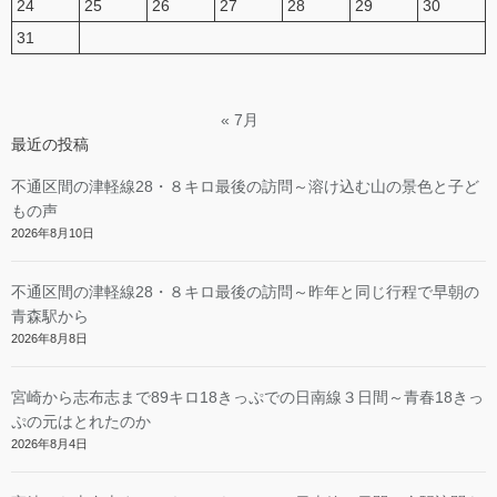
24
25
26
27
28
29
30
31
« 7月
最近の投稿
不通区間の津軽線28・８キロ最後の訪問～溶け込む山の景色と子ど
もの声
2026年8月10日
不通区間の津軽線28・８キロ最後の訪問～昨年と同じ行程で早朝の
青森駅から
2026年8月8日
宮崎から志布志まで89キロ18きっぷでの日南線３日間～青春18きっ
ぷの元はとれたのか
2026年8月4日