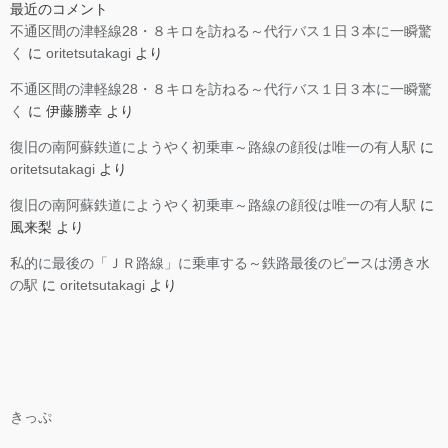
最近のコメント
不通区間の津軽線28・８キロを訪ねる～代行バス１日３本に一瞬驚
く
に
oritetsutakagi
より
不通区間の津軽線28・８キロを訪ねる～代行バス１日３本に一瞬驚
く
に
伊藤勝幸
より
復旧の南阿蘇鉄道にようやく初乗車～路線の顔役は唯一の有人駅
に
oritetsutakagi
より
復旧の南阿蘇鉄道にようやく初乗車～路線の顔役は唯一の有人駅
に
風来梨
より
私的に最後の「ＪＲ路線」に乗車する～鉄路最後のピースは湧き水
の駅
に
oritetsutakagi
より
きっぷ