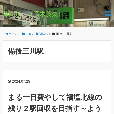
降り鉄！（高木茂久）
ホーム
/
ＪＲ
/
福塩線
/
備後三川駅
備後三川駅
2024.07.29
まる一日費やして福塩北線の
残り２駅回収を目指す～よう