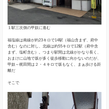
１駅三次側の甲奴に進む
福塩線は南線が約23キロで14駅（福山含まず、府中
含む）なのに対し、北線は約55キロで12駅（府中含
まず、塩町含む）。つまり駅間は北線がかなり長く、
おまけに山地で坂が多く徒歩移動に向かないのだが、
甲奴～梶田間は２・４キロで坂もなく、まぁ歩ける距
離だ
そこで