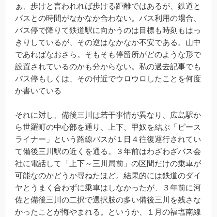
ぁ、歩けと言われれば歩ける距離ではあるが、鉄道と
バスとの時間がなかなか合わない。バス利用の場合、
バス停で降りて鉄道駅に向かうのは目標も時刻もはっ
きりしているが、その逆はなかなか不安である。山中
であればなおさら。そもそも停留所がどのような形で
設置されているのかも分からない。私の過去記事でも
バス停もしくは、その付近でウロウロしたことを何度
か書いている
それに対し、備後三川は若干事情が異なり、広島駅か
ら世羅町の中心部を通り、上下、甲奴を結ぶ「ピース
ライナー」という路線バスが１日４往復運行されてい
て備後三川駅の近くを通る。３年前はわざわざバス会
社に電話して「上下～三川局前」の区間だけの乗車が
可能なのかどうか尋ねたほど。結果的には鉄道のダイ
ヤとうまく合わずに乗車はしなかったが、３年前に河
佐と備後三川の二択で選択肢の多い備後三川を残さな
かったことが悔やまれる。というか、１月の福塩南線