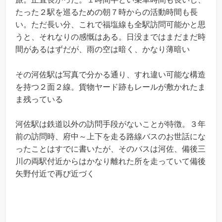
たった２駅を巡るための朝７時からの活動時間も長
い。ただ長い分、これで福塩線も全駅訪問可能かと思
うと、それなりの感慨はある。日没まではまだまだ時
間があるはずだが、雨の空は暗く、かなり薄暗い
その河佐駅は写真で分かる通り、すれ違い可能な構造
を持つ２面２線。貨物ヤード跡もレールが敷かれたま
ま残っている
河佐駅は鉄道以外の訪問手段がないことが特徴。３年
前の訪問時、府中～上下を走る路線バスのお世話にな
ったことはすでに書いたが、そのバスは河佐、備後三
川の両駅付近からはかなり離れた所を走っていて備後
矢野付近で再び近づく