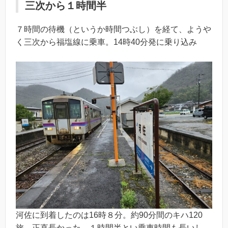
三次から１時間半
７時間の待機（というか時間つぶし）を経て、ようや
く三次から福塩線に乗車。14時40分発に乗り込み
河佐に到着したのは16時８分。約90分間のキハ120
旅。正直長かった。１時間半とい乗車時間も長いし、