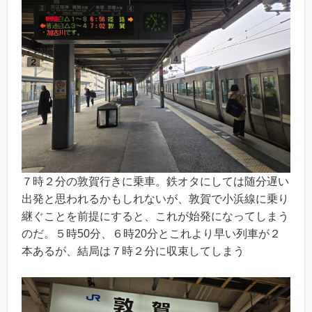
７時２分の敦賀行きに乗車。鉄オタにしては随分遅い
出発と思われるかもしれないが、敦賀で小浜線に乗り
継ぐことを前提にすると、これが始発になってしまう
のだ。５時50分、６時20分とこれより早い列車が２
本あるが、結局は７時２分に収束してしまう