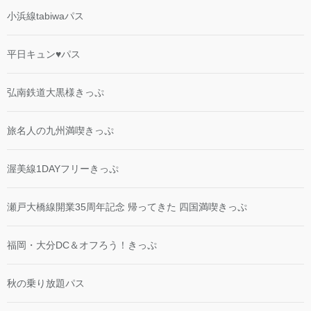
小浜線tabiwaパス
平日キュン♥パス
弘南鉄道大黒様きっぷ
旅名人の九州満喫きっぷ
渥美線1DAYフリーきっぷ
瀬戸大橋線開業35周年記念 帰ってきた 四国満喫きっぷ
福岡・大分DC＆オフろう！きっぷ
秋の乗り放題パス