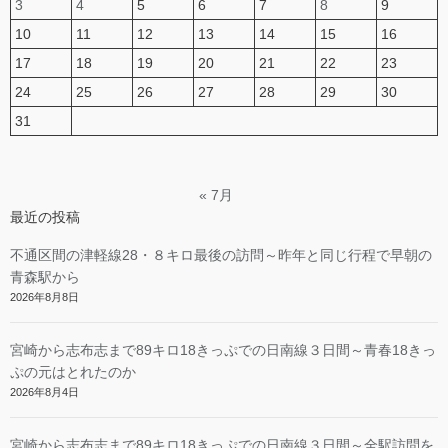
3
4
5
6
7
8
9
10
11
12
13
14
15
16
17
18
19
20
21
22
23
24
25
26
27
28
29
30
31
« 7月
最近の投稿
不通区間の津軽線28・８キロ最後の訪問～昨年と同じ行程で早朝の
青森駅から
2026年8月8日
宮崎から志布志まで89キロ18きっぷでの日南線３日間～青春18きっ
ぷの元はとれたのか
2026年8月4日
宮崎から志布志まで89キロ18きっぷでの日南線３日間～全駅訪問を