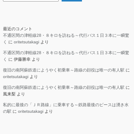
最近のコメント
不通区間の津軽線28・８キロを訪ねる～代行バス１日３本に一瞬驚
く
に
oritetsutakagi
より
不通区間の津軽線28・８キロを訪ねる～代行バス１日３本に一瞬驚
く
に
伊藤勝幸
より
復旧の南阿蘇鉄道にようやく初乗車～路線の顔役は唯一の有人駅
に
oritetsutakagi
より
復旧の南阿蘇鉄道にようやく初乗車～路線の顔役は唯一の有人駅
に
風来梨
より
私的に最後の「ＪＲ路線」に乗車する～鉄路最後のピースは湧き水
の駅
に
oritetsutakagi
より