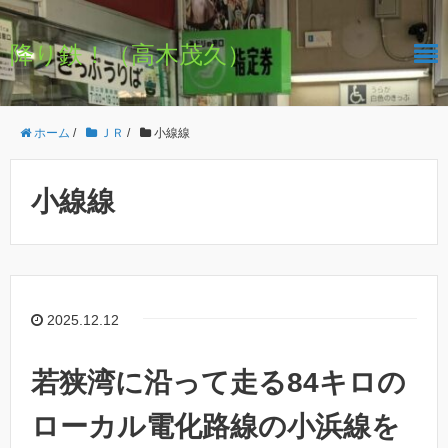
降り鉄！（高木茂久）
ホーム
/
ＪＲ
/
小線線
小線線
2025.12.12
若狭湾に沿って走る84キロの
ローカル電化路線の小浜線を