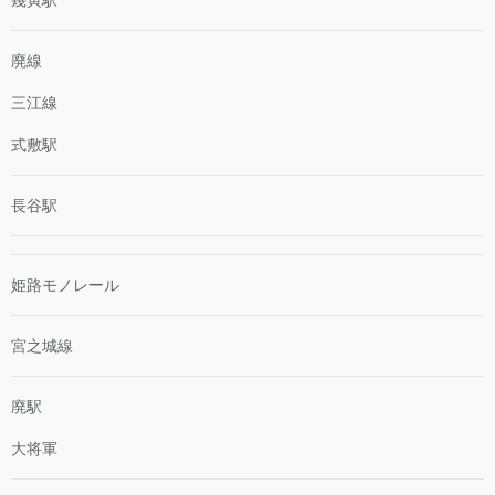
廃線
三江線
式敷駅
長谷駅
姫路モノレール
宮之城線
廃駅
大将軍