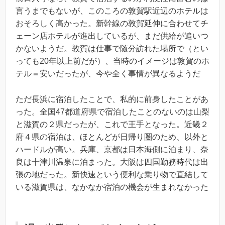
言うまでもないが、このころの敦賀駅近辺のホテルは
おそろしく高かった。新幹線の敦賀延伸に合わせてチ
ェーン店ホテルが進出しているが、まだ供給が追いつ
かないようだ。敦賀は仕事で随分訪れた場所で（とい
っても20年以上前だが）、当時のイメージは敦賀のホ
テル＝安いだったが、今や全く事情が異なるようだ
ただ長浜に宿泊したことで、私的に前身したことがあ
った。全国47都道府県で宿泊したことのないのは山梨
と滋賀の２県だったが、これで王手となった。近畿２
府４県の宿泊は、ほとんどが日帰り圏のため、以外と
ハードルが高い。兵庫、京都は日本海側に泊まり、奈
良は十津川温泉に泊まった。大阪は四国勤務時代は出
張の地だった。新快速という便利な乗り物で直結して
いる滋賀県は、なかなか宿泊の機会が生まれなかった