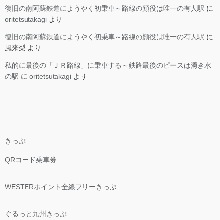
復旧の南阿蘇鉄道にようやく初乗車～路線の顔役は唯一の有人駅
に
oritetsutakagi
より
復旧の南阿蘇鉄道にようやく初乗車～路線の顔役は唯一の有人駅
に
風来梨
より
私的に最後の「ＪＲ路線」に乗車する～鉄路最後のピースは湧き水
の駅
に
oritetsutakagi
より
きっぷ
QRコード乗車券
WESTERポイント全線フリーきっぷ
ぐるっと九州きっぷ