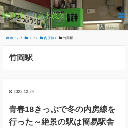
降り鉄！（高木茂久）
ホーム
/
ＪＲ
/
内房線
/
竹岡駅
竹岡駅
2023.12.24
青春18きっぷで冬の内房線を
行った～絶景の駅は簡易駅舎