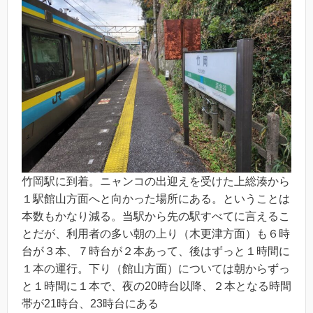
竹岡駅に到着。ニャンコの出迎えを受けた上総湊から
１駅館山方面へと向かった場所にある。ということは
本数もかなり減る。当駅から先の駅すべてに言えるこ
とだが、利用者の多い朝の上り（木更津方面）も６時
台が３本、７時台が２本あって、後はずっと１時間に
１本の運行。下り（館山方面）については朝からずっ
と１時間に１本で、夜の20時台以降、２本となる時間
帯が21時台、23時台にある