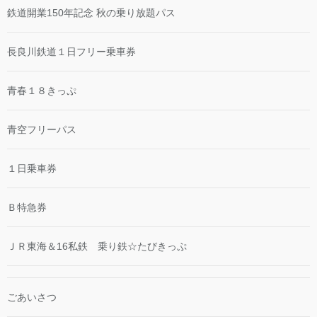
鉄道開業150年記念 秋の乗り放題パス
長良川鉄道１日フリー乗車券
青春１８きっぷ
青空フリーパス
１日乗車券
Ｂ特急券
ＪＲ東海＆16私鉄 乗り鉄☆たびきっぷ
ごあいさつ