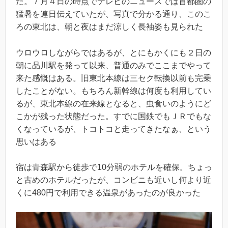
た。７月４日の時点でテレビのニュースでは首都圏の
猛暑を連日伝えていたが、写真で分かる通り、このこ
ろの東北は、朝と夜はまだ涼しく長袖姿も見られた
ウロウロしながらではあるが、とにもかくにも２日の
朝に品川駅を発って以来、普通のみでここまでやって
来た感慨はある。旧東北本線は三セク転換以前も完乗
したことがない。もちろん新幹線は何度も利用してい
るが、東北本線の在来線となると、虫食いのようにど
こかが残った状態だった。すでに国鉄でもＪＲでもな
くなっているが、トコトコと走ってきたなぁ、という
思いはある
宿は青森駅から徒歩で10分弱のホテルを確保。ちょっ
と古めのホテルだったが、コンビニも近いし何より近
くに480円で利用できる温泉があったのが良かった