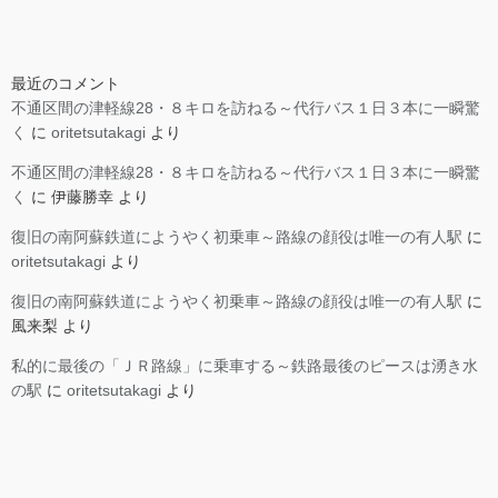
最近のコメント
不通区間の津軽線28・８キロを訪ねる～代行バス１日３本に一瞬驚
く
に
oritetsutakagi
より
不通区間の津軽線28・８キロを訪ねる～代行バス１日３本に一瞬驚
く
に
伊藤勝幸
より
復旧の南阿蘇鉄道にようやく初乗車～路線の顔役は唯一の有人駅
に
oritetsutakagi
より
復旧の南阿蘇鉄道にようやく初乗車～路線の顔役は唯一の有人駅
に
風来梨
より
私的に最後の「ＪＲ路線」に乗車する～鉄路最後のピースは湧き水
の駅
に
oritetsutakagi
より