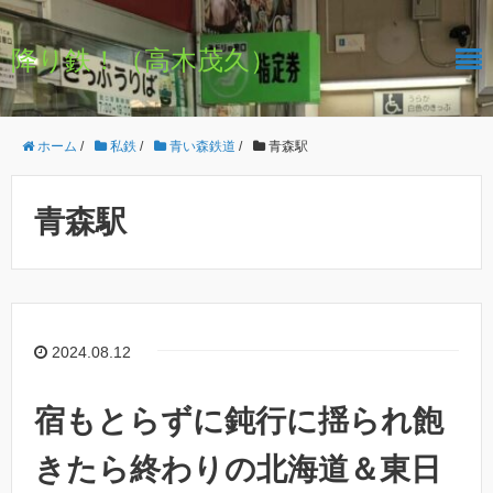
降り鉄！（高木茂久）
ホーム
/
私鉄
/
青い森鉄道
/
青森駅
青森駅
2024.08.12
宿もとらずに鈍行に揺られ飽
きたら終わりの北海道＆東日