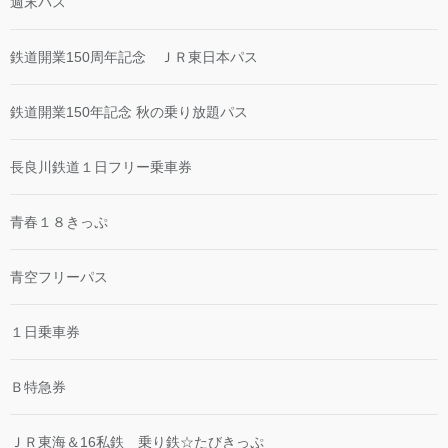
週末パス
鉄道開業150周年記念 ＪＲ東日本パス
鉄道開業150年記念 秋の乗り放題パス
長良川鉄道１日フリー乗車券
青春１８きっぷ
青空フリーパス
１日乗車券
Ｂ特急券
ＪＲ東海＆16私鉄 乗り鉄☆たびきっぷ