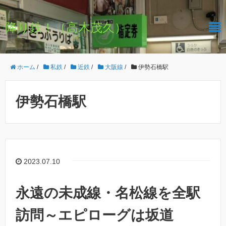
降り鉄！（高木茂久）
ホーム
/
私鉄
/
近鉄
/
大阪線
/
伊勢石橋駅
伊勢石橋駅
2023.07.10
永遠の未成線・名松線を全駅
訪問～エピローグは坂道