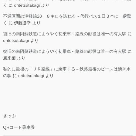
く
に
oritetsutakagi
より
不通区間の津軽線28・８キロを訪ねる～代行バス１日３本に一瞬驚
く
に
伊藤勝幸
より
復旧の南阿蘇鉄道にようやく初乗車～路線の顔役は唯一の有人駅
に
oritetsutakagi
より
復旧の南阿蘇鉄道にようやく初乗車～路線の顔役は唯一の有人駅
に
風来梨
より
私的に最後の「ＪＲ路線」に乗車する～鉄路最後のピースは湧き水
の駅
に
oritetsutakagi
より
きっぷ
QRコード乗車券