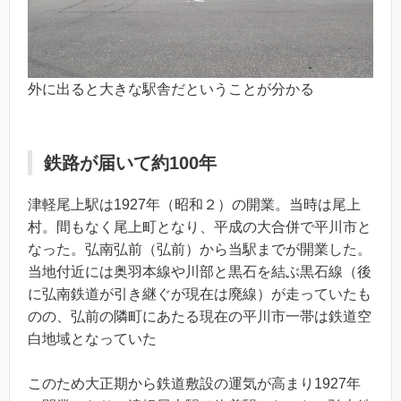
外に出ると大きな駅舎だということが分かる
鉄路が届いて約100年
津軽尾上駅は1927年（昭和２）の開業。当時は尾上
村。間もなく尾上町となり、平成の大合併で平川市と
なった。弘南弘前（弘前）から当駅までが開業した。
当地付近には奥羽本線や川部と黒石を結ぶ黒石線（後
に弘南鉄道が引き継ぐが現在は廃線）が走っていたも
のの、弘前の隣町にあたる現在の平川市一帯は鉄道空
白地域となっていた
このため大正期から鉄道敷設の運気が高まり1927年