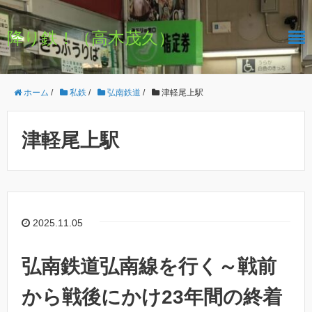
降り鉄！（高木茂久）
ホーム
/
私鉄
/
弘南鉄道
/
津軽尾上駅
津軽尾上駅
2025.11.05
弘南鉄道弘南線を行く～戦前
から戦後にかけ23年間の終着