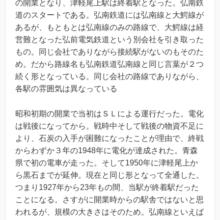
の開業となり、津軽尾上駅は終着駅となった。弘南鉄
道のスタートである。弘南鉄道には弘南線と大鰐線が
あるが、もともとは弘南線のみの路線で、大鰐線は経
営難となった弘前電気鉄道という別会社を引き取った
もの。同じ会社でありながら接続駅がないのもそのた
め。だから路線名も弘南鉄道弘南線と同じ言葉が２つ
続く形となっている。同じ会社の路線でありながら、
各駅の雰囲気は異なっている
昭和初期の開業で当初はＳＬによる運行だった。電化
は戦後になってから。戦時中そして戦後の物資不足に
より、石炭の入手が困難になったことが理由で、終戦
からわずか３年の1948年に電化が達成された。青森
県で初の電車が走った。そして1950年に津軽尾上か
ら黒石までが延伸。現在と同じ形となって全通した。
つまり1927年から23年もの間、当駅が終着駅だった
ことになる。さすがに開業時からの駅舎ではないと思
われるが、規模の大きさはそのため。弘南線といえば