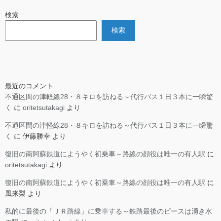
検索
検索
最近のコメント
不通区間の津軽線28・８キロを訪ねる～代行バス１日３本に一瞬驚
く
に
oritetsutakagi
より
不通区間の津軽線28・８キロを訪ねる～代行バス１日３本に一瞬驚
く
に
伊藤勝幸
より
復旧の南阿蘇鉄道にようやく初乗車～路線の顔役は唯一の有人駅
に
oritetsutakagi
より
復旧の南阿蘇鉄道にようやく初乗車～路線の顔役は唯一の有人駅
に
風来梨
より
私的に最後の「ＪＲ路線」に乗車する～鉄路最後のピースは湧き水