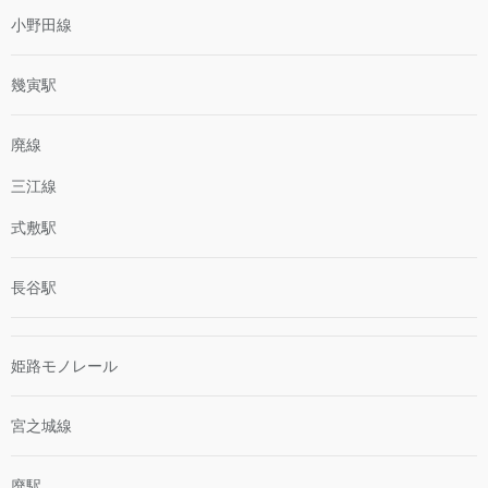
小野田線
幾寅駅
廃線
三江線
式敷駅
長谷駅
姫路モノレール
宮之城線
廃駅