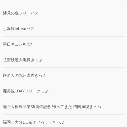
妙見の森フリーパス
小浜線tabiwaパス
平日キュン♥パス
弘南鉄道大黒様きっぷ
旅名人の九州満喫きっぷ
渥美線1DAYフリーきっぷ
瀬戸大橋線開業35周年記念 帰ってきた 四国満喫きっぷ
福岡・大分DC＆オフろう！きっぷ