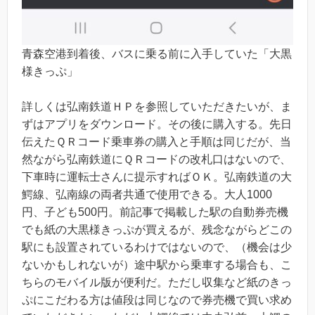
青森空港到着後、バスに乗る前に入手していた「大黒
様きっぷ」
詳しくは弘南鉄道ＨＰを参照していただきたいが、ま
ずはアプリをダウンロード。その後に購入する。先日
伝えたＱＲコード乗車券の購入と手順は同じだが、当
然ながら弘南鉄道にＱＲコードの改札口はないので、
下車時に運転士さんに提示すればＯＫ。弘南鉄道の大
鰐線、弘南線の両者共通で使用できる。大人1000
円、子ども500円。前記事で掲載した駅の自動券売機
でも紙の大黒様きっぷが買えるが、残念ながらどこの
駅にも設置されているわけではないので、（機会は少
ないかもしれないが）途中駅から乗車する場合も、こ
ちらのモバイル版が便利だ。ただし収集など紙のきっ
ぷにこだわる方は値段は同じなので券売機で買い求め