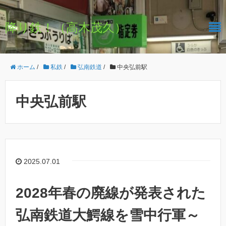
降り鉄！（高木茂久）
ホーム
/
私鉄
/
弘南鉄道
/
中央弘前駅
中央弘前駅
2025.07.01
2028年春の廃線が発表された
弘南鉄道大鰐線を雪中行軍～