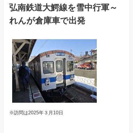
弘南鉄道大鰐線を雪中行軍～
れんが倉庫車で出発
※訪問は2025年３月10日