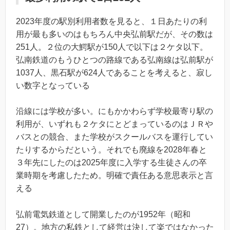
2023年度の駅別利用者数を見ると、１日あたりの利
用が最も多いのはもちろん中央弘前駅だが、その数は
251人。２位の大鰐駅が150人で以下は２ケタ以下。
弘南鉄道のもうひとつの路線である弘南線は弘前駅が
1037人、黒石駅が624人であることを考えると、寂し
い数字となっている
沿線には学校が多い。にもかかわらず学校最寄り駅の
利用が、いずれも２ケタにとどまっているのはＪＲや
バスとの競合、また学校がスクールバスを運行してい
たりするからだという。それでも廃線を2028年春と
３年先にしたのは2025年度に入学する生徒さんの卒
業時期を考慮したため。明確で責任ある意思表示と言
える
弘前電気鉄道として開業したのが1952年（昭和
27）。地方の私鉄として経営は決して楽ではなかった