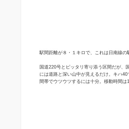
駅間距離が８・１キロで、これは日南線の
国道220号とピッタリ寄り添う区間だが
には道路と深い山中が見えるだけ。キハ40
間帯でウツウツするには十分。移動時間は1