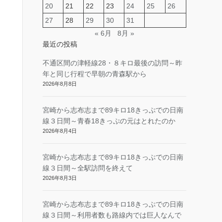
20
21
22
23
24
25
26
27
28
29
30
31
« 6月
8月 »
最近の投稿
不通区間の津軽線28・８キロ最後の訪問～昨
年と同じ行程で早朝の青森駅から
2026年8月8日
宮崎から志布志まで89キロ18きっぷでの日南
線３日間～青春18きっぷの元はとれたのか
2026年8月4日
宮崎から志布志まで89キロ18きっぷでの日南
線３日間～全駅訪問を終えて
2026年8月3日
宮崎から志布志まで89キロ18きっぷでの日南
線３日間～利用者数も路線内では巨人なんで