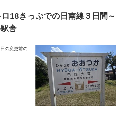
キロ18きっぷでの日南線３日間～
の駅舎
4日の変更前の