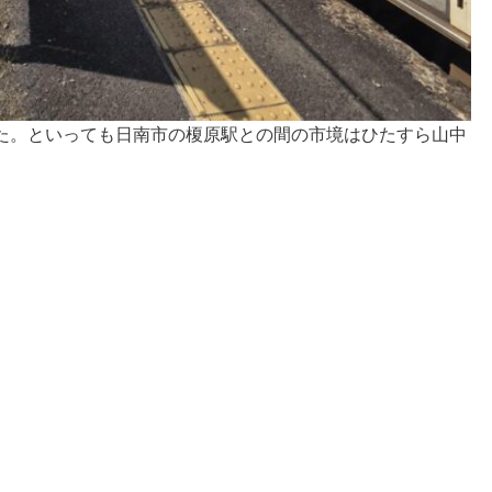
た。といっても日南市の榎原駅との間の市境はひたすら山中