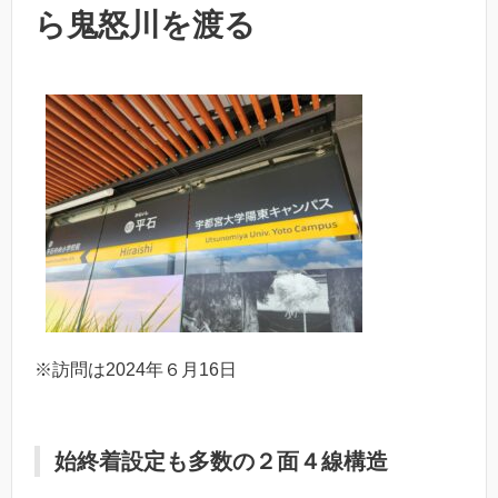
ら鬼怒川を渡る
※訪問は2024年６月16日
始終着設定も多数の２面４線構造