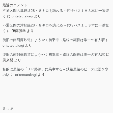
最近のコメント
不通区間の津軽線28・８キロを訪ねる～代行バス１日３本に一瞬驚
く
に
oritetsutakagi
より
不通区間の津軽線28・８キロを訪ねる～代行バス１日３本に一瞬驚
く
に
伊藤勝幸
より
復旧の南阿蘇鉄道にようやく初乗車～路線の顔役は唯一の有人駅
に
oritetsutakagi
より
復旧の南阿蘇鉄道にようやく初乗車～路線の顔役は唯一の有人駅
に
風来梨
より
私的に最後の「ＪＲ路線」に乗車する～鉄路最後のピースは湧き水
の駅
に
oritetsutakagi
より
きっぷ