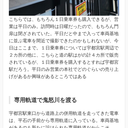
こちらでは、もちろん１日乗車券も購入できるが、営
業は平日のみ。訪問時は日曜だったので、もちろん門
扉は閉ざされていた。平日だと中まで入って車両基地
に並ぶ電車を間近で撮影できたのかもしれないが、今
日はここまで。１日乗車券については宇都宮駅周辺で
２カ所の他に、こちらと道の駅はがの計４カ所で販売
されているが、１日乗車券を購入するとすれば宇都宮
駅だろう。平日のみ営業の本社でどのぐらいの売り上
げがあるか興味があるところではある
専用軌道で鬼怒川を渡る
宇都宮駅東口から道路上の併用軌道を走ってきた電車
は、平石の手前から専用軌道に入っている。車両基地
があるのも新たに設けられた専用軌道だからこそ