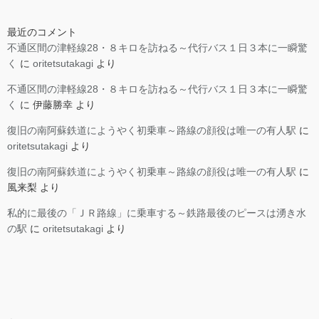
最近のコメント
不通区間の津軽線28・８キロを訪ねる～代行バス１日３本に一瞬驚
く
に
oritetsutakagi
より
不通区間の津軽線28・８キロを訪ねる～代行バス１日３本に一瞬驚
く
に
伊藤勝幸
より
復旧の南阿蘇鉄道にようやく初乗車～路線の顔役は唯一の有人駅
に
oritetsutakagi
より
復旧の南阿蘇鉄道にようやく初乗車～路線の顔役は唯一の有人駅
に
風来梨
より
私的に最後の「ＪＲ路線」に乗車する～鉄路最後のピースは湧き水
の駅
に
oritetsutakagi
より