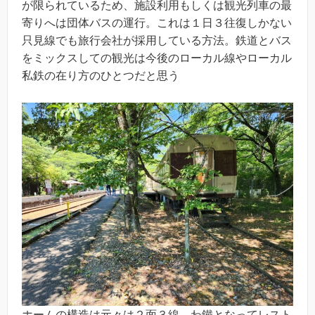
が限られているため、施設利用もしくは観光列車の最
寄りへは団体バスの運行。これは１日３往復しかない
只見線でも旅行会社が採用している方法。鉄道とバス
をミックスしての観光は今後のローカル線やローカル
私鉄の在り方のひとつだと思う
ホームの構造は元々は２面３線。わ鐵となってレスト