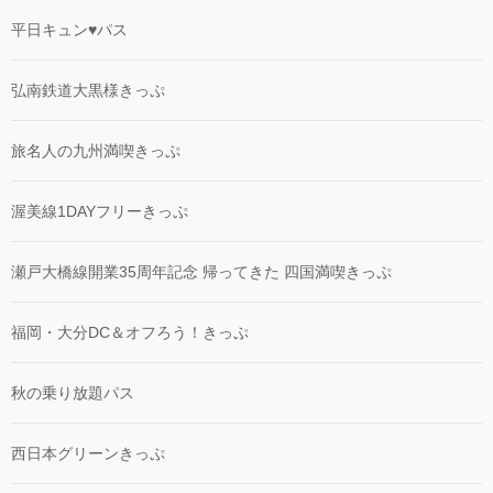
平日キュン♥パス
弘南鉄道大黒様きっぷ
旅名人の九州満喫きっぷ
渥美線1DAYフリーきっぷ
瀬戸大橋線開業35周年記念 帰ってきた 四国満喫きっぷ
福岡・大分DC＆オフろう！きっぷ
秋の乗り放題パス
西日本グリーンきっぷ