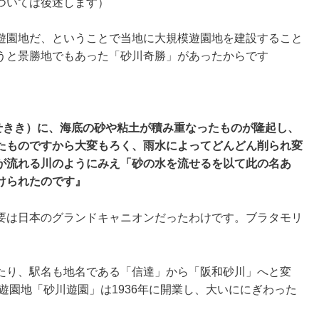
ついては後述します）
遊園地だ、ということで当地に大規模遊園地を建設すること
うと景勝地でもあった「砂川奇勝」があったからです
うせきき）に、海底の砂や粘土が積み重なったものが隆起し、
たものですから大変もろく、雨水によってどんどん削られ変
が流れる川のようにみえ「砂の水を流せるを以て此の名あ
けられたのです』
要は日本のグランドキャニオンだったわけです。ブラタモリ
たり、駅名も地名である「信達」から「阪和砂川」へと変
。遊園地「砂川遊園」は1936年に開業し、大いににぎわった