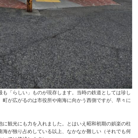
最も「らしい」ものが現存します。当時の鉄道としては珍し
。町が広がるのは市役所や南海に向かう西側ですが、早々に
他に観光にも力を入れました。とはいえ昭和初期の娯楽の柱
南海が独り占めしている以上、なかなか難しい（それでも何