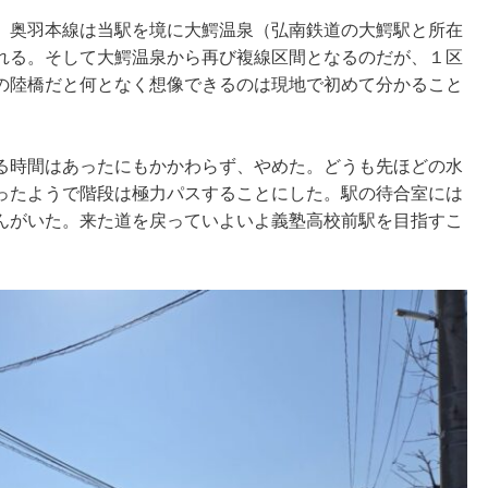
。奥羽本線は当駅を境に大鰐温泉（弘南鉄道の大鰐駅と所在
れる。そして大鰐温泉から再び複線区間となるのだが、１区
の陸橋だと何となく想像できるのは現地で初めて分かること
る時間はあったにもかかわらず、やめた。どうも先ほどの水
ったようで階段は極力パスすることにした。駅の待合室には
んがいた。来た道を戻っていよいよ義塾高校前駅を目指すこ