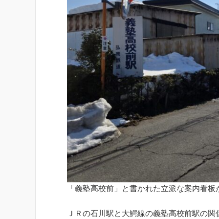
「義塾高校前」と書かれた立派な案内看板
ＪＲの石川駅と大鰐線の義塾高校前駅の関