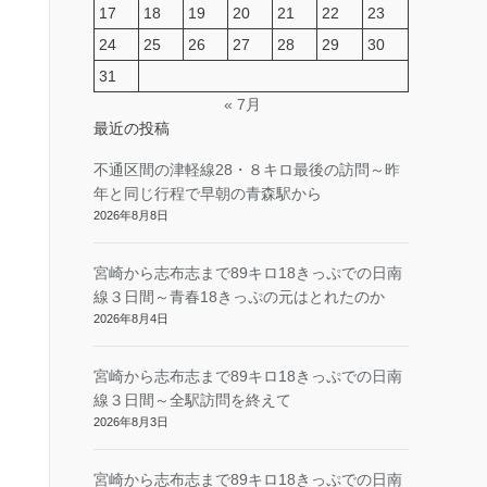
17
18
19
20
21
22
23
24
25
26
27
28
29
30
31
« 7月
最近の投稿
不通区間の津軽線28・８キロ最後の訪問～昨
年と同じ行程で早朝の青森駅から
2026年8月8日
宮崎から志布志まで89キロ18きっぷでの日南
線３日間～青春18きっぷの元はとれたのか
2026年8月4日
宮崎から志布志まで89キロ18きっぷでの日南
線３日間～全駅訪問を終えて
2026年8月3日
宮崎から志布志まで89キロ18きっぷでの日南