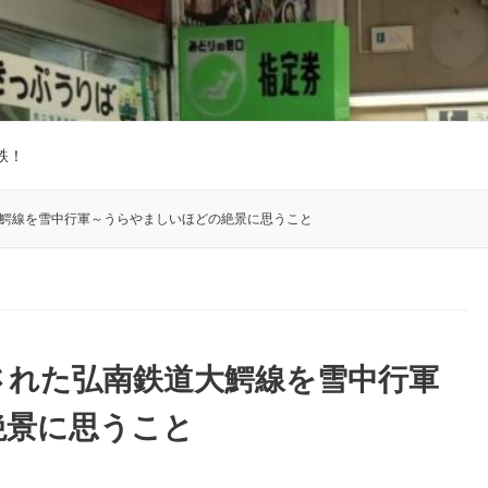
鉄！
大鰐線を雪中行軍～うらやましいほどの絶景に思うこと
表された弘南鉄道大鰐線を雪中行軍
絶景に思うこと