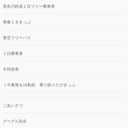
長良川鉄道１日フリー乗車券
青春１８きっぷ
青空フリーパス
１日乗車券
Ｂ特急券
ＪＲ東海＆16私鉄 乗り鉄☆たびきっぷ
ごあいさつ
グーグル先生