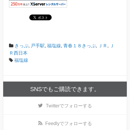
きっぷ
,
戸手駅
,
福塩線
,
青春１８きっぷ
,
ＪＲ
,
Ｊ
Ｒ西日本
福塩線
SNSでもご購読できます。
Twitter
でフォローする
Feedly
でフォローする