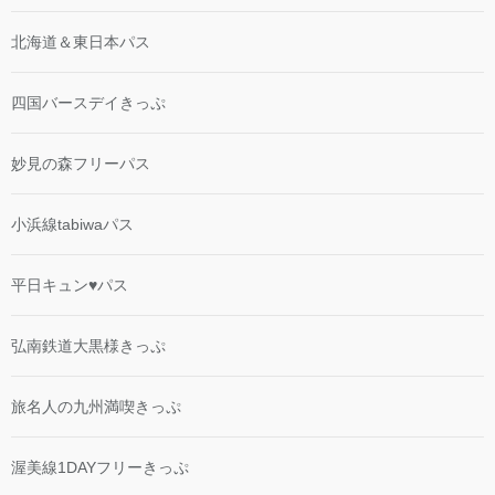
北海道＆東日本パス
四国バースデイきっぷ
妙見の森フリーパス
小浜線tabiwaパス
平日キュン♥パス
弘南鉄道大黒様きっぷ
旅名人の九州満喫きっぷ
渥美線1DAYフリーきっぷ