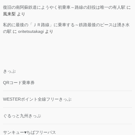
復旧の南阿蘇鉄道にようやく初乗車～路線の顔役は唯一の有人駅
に
風来梨
より
私的に最後の「ＪＲ路線」に乗車する～鉄路最後のピースは湧き水
の駅
に
oritetsutakagi
より
きっぷ
QRコード乗車券
WESTERポイント全線フリーきっぷ
ぐるっと九州きっぷ
サンキュー♥ちばフリーパス