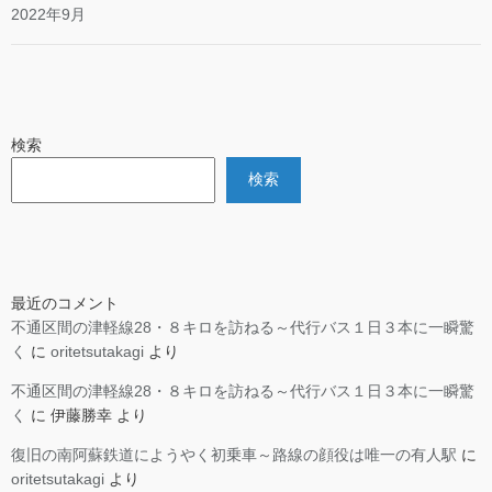
2022年9月
検索
検索
最近のコメント
不通区間の津軽線28・８キロを訪ねる～代行バス１日３本に一瞬驚
く
に
oritetsutakagi
より
不通区間の津軽線28・８キロを訪ねる～代行バス１日３本に一瞬驚
く
に
伊藤勝幸
より
復旧の南阿蘇鉄道にようやく初乗車～路線の顔役は唯一の有人駅
に
oritetsutakagi
より