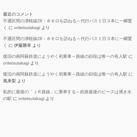
最近のコメント
不通区間の津軽線28・８キロを訪ねる～代行バス１日３本に一瞬驚
く
に
oritetsutakagi
より
不通区間の津軽線28・８キロを訪ねる～代行バス１日３本に一瞬驚
く
に
伊藤勝幸
より
復旧の南阿蘇鉄道にようやく初乗車～路線の顔役は唯一の有人駅
に
oritetsutakagi
より
復旧の南阿蘇鉄道にようやく初乗車～路線の顔役は唯一の有人駅
に
風来梨
より
私的に最後の「ＪＲ路線」に乗車する～鉄路最後のピースは湧き水
の駅
に
oritetsutakagi
より