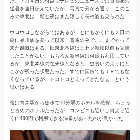
た。７月４日の時点でテレビのニュースでは首都圏の
猛暑を連日伝えていたが、写真で分かる通り、このこ
ろの東北は、朝と夜はまだ涼しく長袖姿も見られた
ウロウロしながらではあるが、とにもかくにも２日の
朝に品川駅を発って以来、普通のみでここまでやって
来た感慨はある。旧東北本線は三セク転換以前も完乗
したことがない。もちろん新幹線は何度も利用してい
るが、東北本線の在来線となると、虫食いのようにど
こかが残った状態だった。すでに国鉄でもＪＲでもな
くなっているが、トコトコと走ってきたなぁ、という
思いはある
宿は青森駅から徒歩で10分弱のホテルを確保。ちょっ
と古めのホテルだったが、コンビニも近いし何より近
くに480円で利用できる温泉があったのが良かった