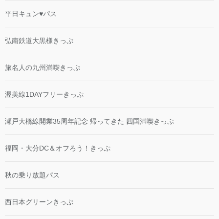
平日キュン♥パス
弘南鉄道大黒様きっぷ
旅名人の九州満喫きっぷ
渥美線1DAYフリーきっぷ
瀬戸大橋線開業35周年記念 帰ってきた 四国満喫きっぷ
福岡・大分DC＆オフろう！きっぷ
秋の乗り放題パス
西日本グリーンきっぷ