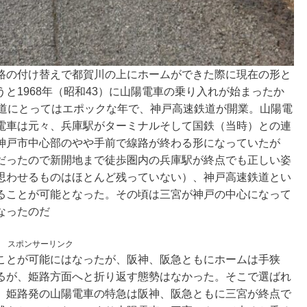
路の付け替えで都賀川の上にホームができた際に現在の形と
と1968年（昭和43）に山陽電車の乗り入れが始まったか
鉄道にとってはエポックな年で、神戸高速鉄道が開業。山陽電
電車は元々、兵庫駅がターミナルそして国鉄（当時）との連
神戸市中心部のやや手前で線路が終わる形になっていたが
だったので新開地まで徒歩圏内の兵庫駅が終点でも正しい姿
思わせるものはほとんど残っていない）、神戸高速鉄道とい
ることが可能となった。その頃は三宮が神戸の中心になって
なったのだ
スポンサーリンク
ことが可能にはなったが、阪神、阪急ともにホームは手狭
るが、姫路方面へと折り返す態勢はなかった。そこで選ばれ
。姫路発の山陽電車の特急は阪神、阪急ともに三宮が終点で