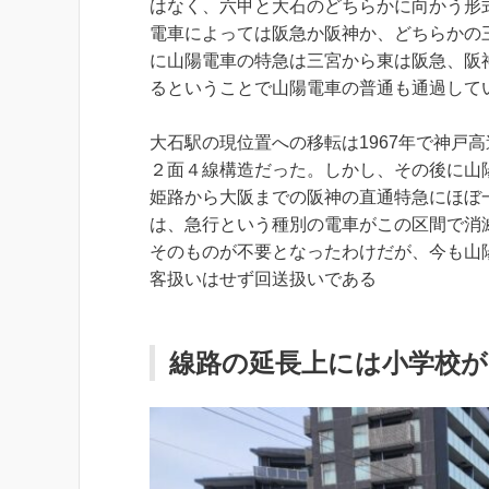
はなく、六甲と大石のどちらかに向かう形
電車によっては阪急か阪神か、どちらかの
に山陽電車の特急は三宮から東は阪急、阪
るということで山陽電車の普通も通過して
大石駅の現位置への移転は1967年で神戸
２面４線構造だった。しかし、その後に山
姫路から大阪までの阪神の直通特急にほぼ
は、急行という種別の電車がこの区間で消
そのものが不要となったわけだが、今も山
客扱いはせず回送扱いである
線路の延長上には小学校