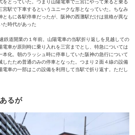
式をとっていた。つまり山陽電車で三宮にやって来ると乗る
三宮駅で下車するというユニークな形となっていた。ちなみ
神ともに各駅停車だったが、阪神の西灘駅だけは規格が異な
いた時代があった
高速鉄道開業の１年前。山陽電車の当駅折り返しを見越しての
陽電車が原則時に乗り入れを三宮までとし、特急については
一本化。朝のラッシュ時に停車していた阪神の急行について
滅したため普通のみの停車となった。つまり２面４線の設備
陽電車の一部はこの設備を利用して当駅で折り返す。ただし
があるが