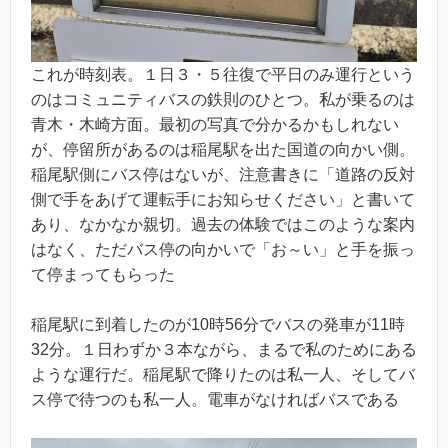
これが時刻表。１日３・５往復で平日のみ運行という
のはコミュニティバスの鉄則のひとつ。私が乗るのは
青木・木崎方面。最初の写真で分かるかもしれない
が、停留所があるのは稲尾駅を出た国道の向かい側。
稲尾駅側にバス停はないが、注意書きに「道路の反対
側で手をあげて運転手にお知らせください」と書いて
あり、なかなか親切。過去の体験ではこのような案内
はなく、ただバス停の向かいで「お～い」と手を振っ
て停まってもらった
稲尾駅に到着したのが10時56分でバスの発車が11時
32分。１日わずか３本ながら、まるで私のためにある
ような運行だ。稲尾駅で降りたのは私一人、そしてバ
ス停で待つのも私一人。電車がなければバスである