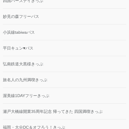
四国バースデイきっぷ
妙見の森フリーパス
小浜線tabiwaパス
平日キュン♥パス
弘南鉄道大黒様きっぷ
旅名人の九州満喫きっぷ
渥美線1DAYフリーきっぷ
瀬戸大橋線開業35周年記念 帰ってきた 四国満喫きっぷ
福岡・大分DC＆オフろう！きっぷ