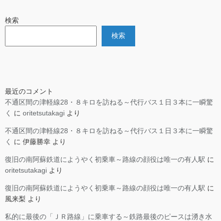
検索
検索
最近のコメント
不通区間の津軽線28・８キロを訪ねる～代行バス１日３本に一瞬驚
く
に
oritetsutakagi
より
不通区間の津軽線28・８キロを訪ねる～代行バス１日３本に一瞬驚
く
に
伊藤勝幸
より
復旧の南阿蘇鉄道にようやく初乗車～路線の顔役は唯一の有人駅
に
oritetsutakagi
より
復旧の南阿蘇鉄道にようやく初乗車～路線の顔役は唯一の有人駅
に
風来梨
より
私的に最後の「ＪＲ路線」に乗車する～鉄路最後のピースは湧き水