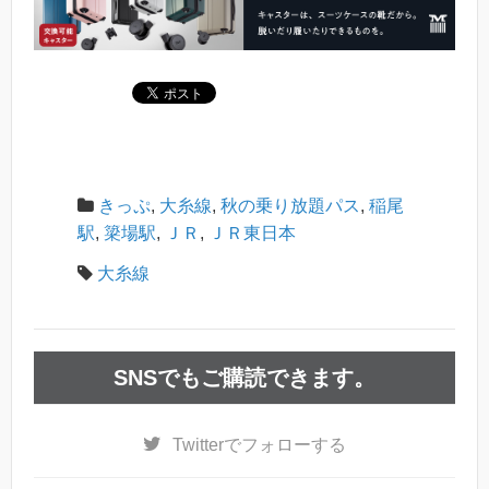
きっぷ
,
大糸線
,
秋の乗り放題パス
,
稲尾
駅
,
簗場駅
,
ＪＲ
,
ＪＲ東日本
大糸線
SNSでもご購読できます。
Twitter
でフォローする