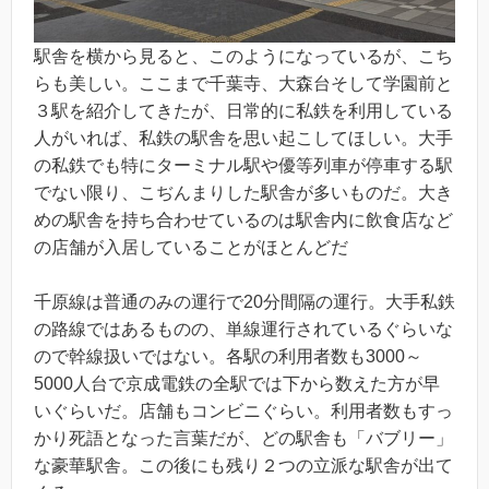
駅舎を横から見ると、このようになっているが、こち
らも美しい。ここまで千葉寺、大森台そして学園前と
３駅を紹介してきたが、日常的に私鉄を利用している
人がいれば、私鉄の駅舎を思い起こしてほしい。大手
の私鉄でも特にターミナル駅や優等列車が停車する駅
でない限り、こぢんまりした駅舎が多いものだ。大き
めの駅舎を持ち合わせているのは駅舎内に飲食店など
の店舗が入居していることがほとんどだ
千原線は普通のみの運行で20分間隔の運行。大手私鉄
の路線ではあるものの、単線運行されているぐらいな
ので幹線扱いではない。各駅の利用者数も3000～
5000人台で京成電鉄の全駅では下から数えた方が早
いぐらいだ。店舗もコンビニぐらい。利用者数もすっ
かり死語となった言葉だが、どの駅舎も「バブリー」
な豪華駅舎。この後にも残り２つの立派な駅舎が出て