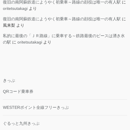
復旧の南阿蘇鉄道にようやく初乗車～路線の顔役は唯一の有人駅
に
oritetsutakagi
より
復旧の南阿蘇鉄道にようやく初乗車～路線の顔役は唯一の有人駅
に
風来梨
より
私的に最後の「ＪＲ路線」に乗車する～鉄路最後のピースは湧き水
の駅
に
oritetsutakagi
より
きっぷ
QRコード乗車券
WESTERポイント全線フリーきっぷ
ぐるっと九州きっぷ