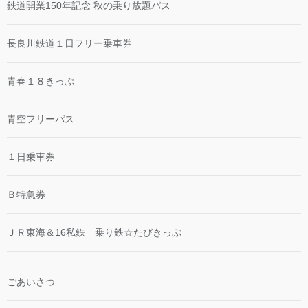
鉄道開業150年記念 秋の乗り放題パス
長良川鉄道１日フリー乗車券
青春１８きっぷ
青空フリーパス
１日乗車券
Ｂ特急券
ＪＲ東海＆16私鉄 乗り鉄☆たびきっぷ
ごあいさつ