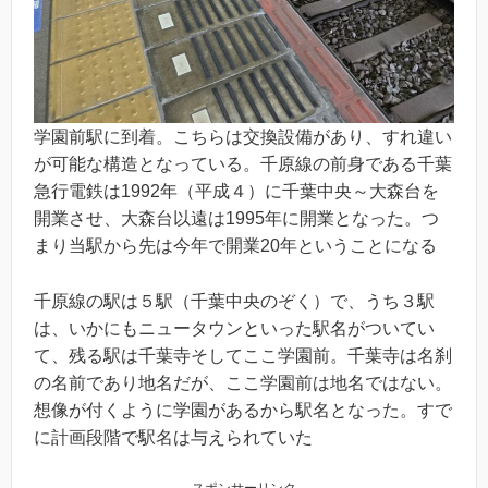
学園前駅に到着。こちらは交換設備があり、すれ違い
が可能な構造となっている。千原線の前身である千葉
急行電鉄は1992年（平成４）に千葉中央～大森台を
開業させ、大森台以遠は1995年に開業となった。つ
まり当駅から先は今年で開業20年ということになる
千原線の駅は５駅（千葉中央のぞく）で、うち３駅
は、いかにもニュータウンといった駅名がついてい
て、残る駅は千葉寺そしてここ学園前。千葉寺は名刹
の名前であり地名だが、ここ学園前は地名ではない。
想像が付くように学園があるから駅名となった。すで
に計画段階で駅名は与えられていた