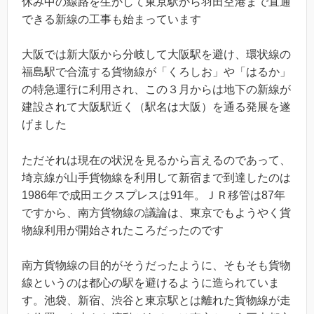
休み中の線路を生かして東京駅から羽田空港まで直通
できる新線の工事も始まっています
大阪では新大阪から分岐して大阪駅を避け、環状線の
福島駅で合流する貨物線が「くろしお」や「はるか」
の特急運行に利用され、この３月からは地下の新線が
建設されて大阪駅近く（駅名は大阪）を通る発展を遂
げました
ただそれは現在の状況を見るから言えるのであって、
埼京線が山手貨物線を利用して新宿まで到達したのは
1986年で成田エクスプレスは91年。ＪＲ移管は87年
ですから、南方貨物線の議論は、東京でもようやく貨
物線利用が開始されたころだったのです
南方貨物線の目的がそうだったように、そもそも貨物
線というのは都心の駅を避けるように造られていま
す。池袋、新宿、渋谷と東京駅とは離れた貨物線が走