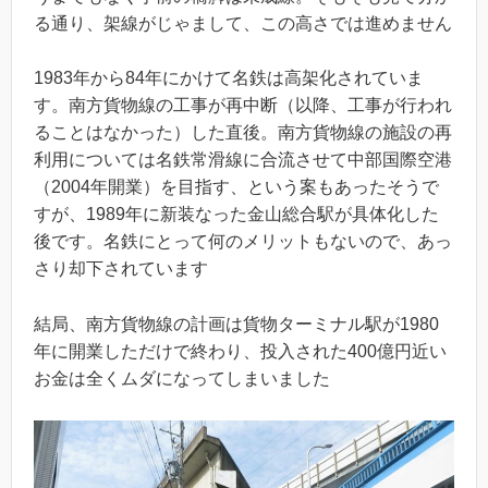
る通り、架線がじゃまして、この高さでは進めません
1983年から84年にかけて名鉄は高架化されていま
す。南方貨物線の工事が再中断（以降、工事が行われ
ることはなかった）した直後。南方貨物線の施設の再
利用については名鉄常滑線に合流させて中部国際空港
（2004年開業）を目指す、という案もあったそうで
すが、1989年に新装なった金山総合駅が具体化した
後です。名鉄にとって何のメリットもないので、あっ
さり却下されています
結局、南方貨物線の計画は貨物ターミナル駅が1980
年に開業しただけで終わり、投入された400億円近い
お金は全くムダになってしまいました