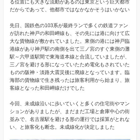
る位置にも大きな流動があるのは東京という巨大都市
だからであって、他都市ではなかなかそうはいかない
先日、国鉄色の103系が最終ランで多くの鉄道ファン
が訪れた神戸の和田岬線も、その先には港に向けて広
大な貨物線が敷かれていました。東側の港には神戸臨
港線があり神戸駅の南側を出て三ノ宮のすぐ東側の灘
駅～六甲道駅間で東海道本線と合流していましたが、
三ノ宮を避ける形になっていたため電化もされていた
ものの阪神・淡路大震災後に廃線となっています。臨
海部の貨物線で生き残ったは旅客利用から始まり、旅
客線となった和田岬線だけでした
今回、未成線沿いに歩いていくと多くの住宅街やマン
ションがありましたが、まだまだ工場と倉庫中心の街
並みで、名古屋駅を避ける形の運行では採算がとれな
い、と旅客化も断念。未成線化が決定しました