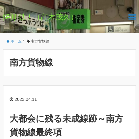
降り鉄！（高木茂久）
ホーム
/
南方貨物線
南方貨物線
2023.04.11
大都会に残る未成線跡～南方
貨物線最終項