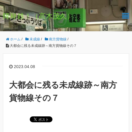
降り鉄！（高木茂久）
ホーム
/
未成線
/
南方貨物線
/
大都会に残る未成線跡～南方貨物線その７
2023.04.08
大都会に残る未成線跡～南方
貨物線その７