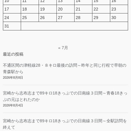
10
11
12
13
14
15
16
17
18
19
20
21
22
23
24
25
26
27
28
29
30
31
« 7月
最近の投稿
不通区間の津軽線28・８キロ最後の訪問～昨年と同じ行程で早朝の
青森駅から
2026年8月8日
宮崎から志布志まで89キロ18きっぷでの日南線３日間～青春18きっ
ぷの元はとれたのか
2026年8月4日
宮崎から志布志まで89キロ18きっぷでの日南線３日間～全駅訪問を
終えて