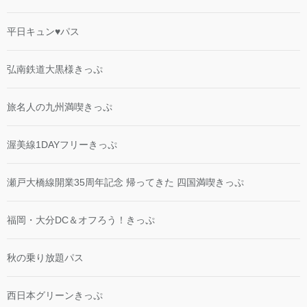
平日キュン♥パス
弘南鉄道大黒様きっぷ
旅名人の九州満喫きっぷ
渥美線1DAYフリーきっぷ
瀬戸大橋線開業35周年記念 帰ってきた 四国満喫きっぷ
福岡・大分DC＆オフろう！きっぷ
秋の乗り放題パス
西日本グリーンきっぷ