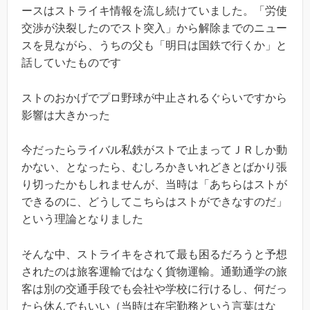
ースはストライキ情報を流し続けていました。「労使
交渉が決裂したのでスト突入」から解除までのニュー
スを見ながら、うちの父も「明日は国鉄で行くか」と
話していたものです
ストのおかげでプロ野球が中止されるぐらいですから
影響は大きかった
今だったらライバル私鉄がストで止まってＪＲしか動
かない、となったら、むしろかきいれどきとばかり張
り切ったかもしれませんが、当時は「あちらはストが
できるのに、どうしてこちらはストができなすのだ」
という理論となりました
そんな中、ストライキをされて最も困るだろうと予想
されたのは旅客運輸ではなく貨物運輸。通勤通学の旅
客は別の交通手段でも会社や学校に行けるし、何だっ
たら休んでもいい（当時は在宅勤務という言葉はな