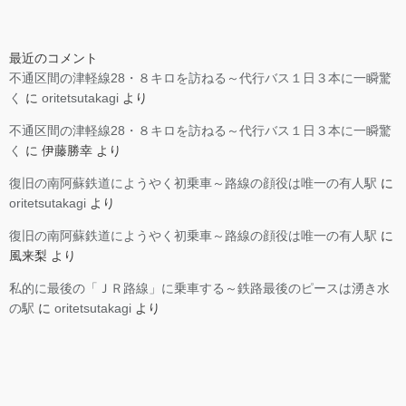
最近のコメント
不通区間の津軽線28・８キロを訪ねる～代行バス１日３本に一瞬驚
く
に
oritetsutakagi
より
不通区間の津軽線28・８キロを訪ねる～代行バス１日３本に一瞬驚
く
に
伊藤勝幸
より
復旧の南阿蘇鉄道にようやく初乗車～路線の顔役は唯一の有人駅
に
oritetsutakagi
より
復旧の南阿蘇鉄道にようやく初乗車～路線の顔役は唯一の有人駅
に
風来梨
より
私的に最後の「ＪＲ路線」に乗車する～鉄路最後のピースは湧き水
の駅
に
oritetsutakagi
より