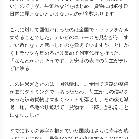
い）のですが、生鮮品などをはじめ、貨物には必ず期
日内に届けないといけないものが多数あります
これに対して国側が行ったのは全国でトラックをかき
集めることでした。テレビのニュースを見ながら「す
ごい数だな」と感心したのを覚えていますが、とにか
くトラックを集めるだけ集めて列車代行を行った。
「なんとかいけそうです」と安堵の表情の荷主がテレ
ビに映る
この結果起きたのは「国鉄離れ」。全国で道路の整備
が進むタイミングでもあったため、荷主からの信頼を
失った鉄道貨物は大きくシェアを落とし、その後も減
退一途。各地の鉄道駅で「貨物ヤード跡」が残ること
になりました
すでに多くの赤字を抱えていた国鉄はさらに赤字が膨
らむことになり、民営化の流れが加速することになり