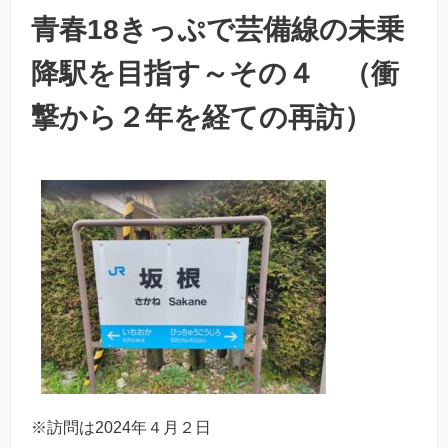
青春18きっぷで芸備線の未乗
降駅を目指す～その４ （衝
撃から２年を経ての再訪）
※訪問は2024年４月２日