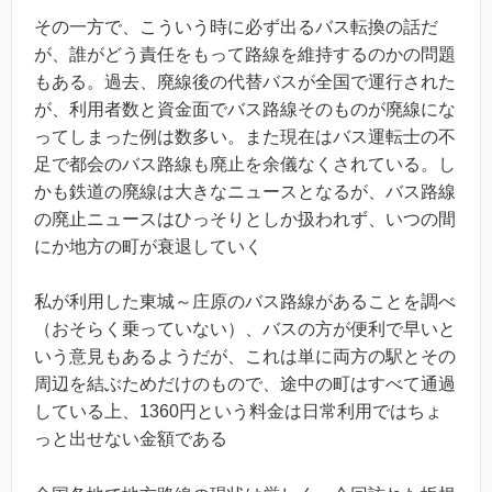
その一方で、こういう時に必ず出るバス転換の話だ
が、誰がどう責任をもって路線を維持するのかの問題
もある。過去、廃線後の代替バスが全国で運行された
が、利用者数と資金面でバス路線そのものが廃線にな
ってしまった例は数多い。また現在はバス運転士の不
足で都会のバス路線も廃止を余儀なくされている。し
かも鉄道の廃線は大きなニュースとなるが、バス路線
の廃止ニュースはひっそりとしか扱われず、いつの間
にか地方の町が衰退していく
私が利用した東城～庄原のバス路線があることを調べ
（おそらく乗っていない）、バスの方が便利で早いと
いう意見もあるようだが、これは単に両方の駅とその
周辺を結ぶためだけのもので、途中の町はすべて通過
している上、1360円という料金は日常利用ではちょ
っと出せない金額である