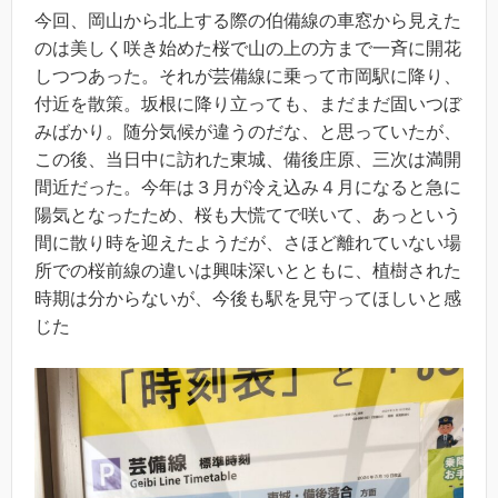
今回、岡山から北上する際の伯備線の車窓から見えた
のは美しく咲き始めた桜で山の上の方まで一斉に開花
しつつあった。それが芸備線に乗って市岡駅に降り、
付近を散策。坂根に降り立っても、まだまだ固いつぼ
みばかり。随分気候が違うのだな、と思っていたが、
この後、当日中に訪れた東城、備後庄原、三次は満開
間近だった。今年は３月が冷え込み４月になると急に
陽気となったため、桜も大慌てで咲いて、あっという
間に散り時を迎えたようだが、さほど離れていない場
所での桜前線の違いは興味深いとともに、植樹された
時期は分からないが、今後も駅を見守ってほしいと感
じた