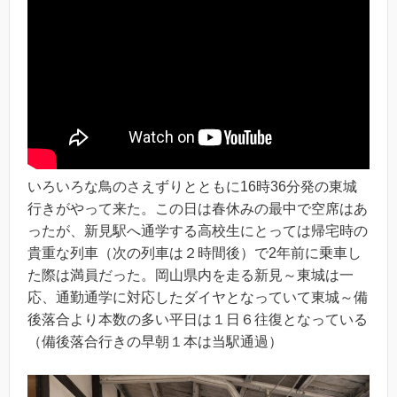
いろいろな鳥のさえずりとともに16時36分発の東城
行きがやって来た。この日は春休みの最中で空席はあ
ったが、新見駅へ通学する高校生にとっては帰宅時の
貴重な列車（次の列車は２時間後）で2年前に乗車し
た際は満員だった。岡山県内を走る新見～東城は一
応、通勤通学に対応したダイヤとなっていて東城～備
後落合より本数の多い平日は１日６往復となっている
（備後落合行きの早朝１本は当駅通過）