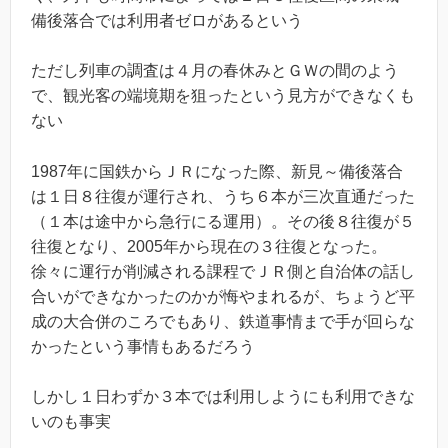
備後落合では利用者ゼロがあるという
ただし列車の調査は４月の春休みとＧＷの間のよう
で、観光客の端境期を狙ったという見方ができなくも
ない
1987年に国鉄からＪＲになった際、新見～備後落合
は１日８往復が運行され、うち６本が三次直通だった
（１本は途中から急行にる運用）。その後８往復が５
往復となり、2005年から現在の３往復となった。
徐々に運行が削減される課程でＪＲ側と自治体の話し
合いができなかったのかが悔やまれるが、ちょうど平
成の大合併のころでもあり、鉄道事情まで手が回らな
かったという事情もあるだろう
しかし１日わずか３本では利用しようにも利用できな
いのも事実