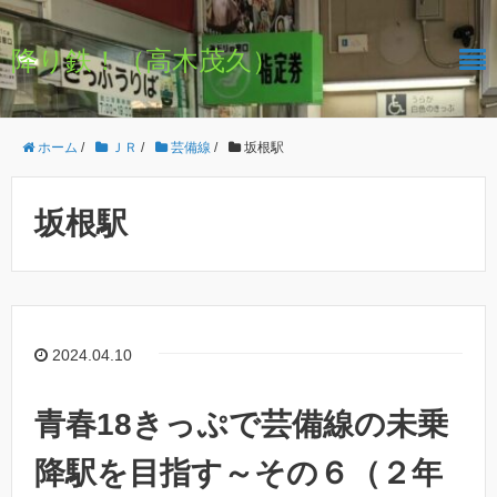
降り鉄！（高木茂久）
ホーム
/
ＪＲ
/
芸備線
/
坂根駅
坂根駅
2024.04.10
青春18きっぷで芸備線の未乗
降駅を目指す～その６（２年