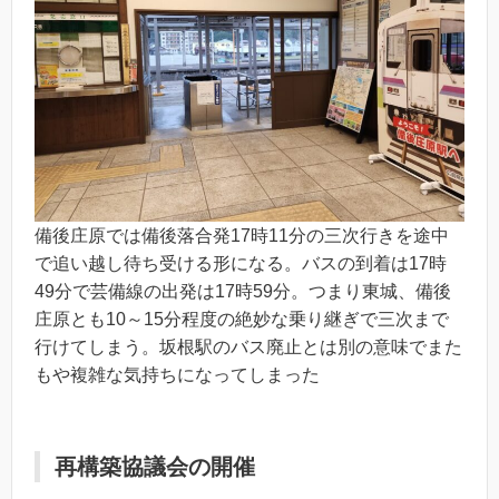
備後庄原では備後落合発17時11分の三次行きを途中
で追い越し待ち受ける形になる。バスの到着は17時
49分で芸備線の出発は17時59分。つまり東城、備後
庄原とも10～15分程度の絶妙な乗り継ぎで三次まで
行けてしまう。坂根駅のバス廃止とは別の意味でまた
もや複雑な気持ちになってしまった
再構築協議会の開催