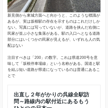
新見側から東城方面へと向かうと、このような標識が
あるが、実は坂根駅の存在を示すものはこれだけしか
ない。写真には写っていないが、道路を挟んだ右側に
民家が並ぶ小さな集落がある。駅の入口へとなる道路
部分にはいくつかの民家が見えるが、いずれも人の気
配はない
注目すべきは「200」の数字。これは県道200号を意
味して「坂根停車場線」という名称がある。国道と駅
を結ぶ短い道路が県道になっているのは普通にあるこ
とで