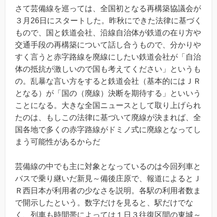
さて芸備線を巡っては、全国初となる再構築協議会が
３月26日にスタートした。昨秋にできた法律に基づく
もので、国と鉄道会社、沿線自治体が鉄道の在り方や
交通手段の再構築について話し合うもので、分かりや
すく言うと赤字路線を廃線にしたい鉄道会社が「自治
体の抵抗が激しいので国も考えてください」というも
の。乱暴な言い方をすると鉄道会社（基本的にはＪＲ
となる）が「国の（廃線）決断を期待する」といいう
ことになる。大きな全国ニュースとして取り上げられ
たのは、もしこの法律に基づいて廃線が決まれば、全
国各地で多くの赤字路線がドミノ式に廃線となってし
まう可能性があるからだ
芸備線の中でも主に対象となっているのは今回列車と
バスで乗り継いだ新見～備後庄原で、報道によるとＪ
Ｒ西日本が利用者の少なさを説明。各駅の利用者数ま
で開示したという。数字だけを見ると、駅だけでな
く、列車も時間帯によっては１日３往復区間の東城～