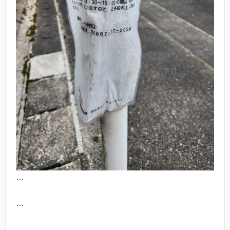
…
…
…