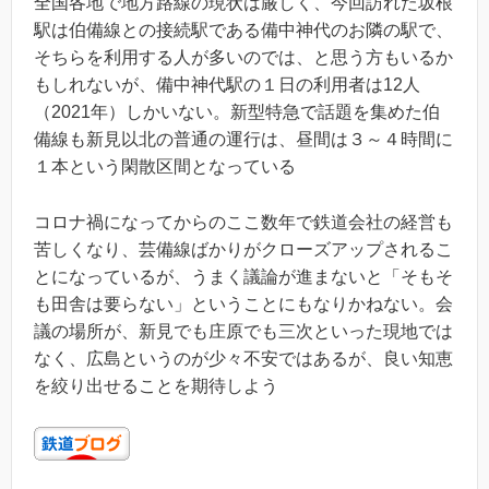
全国各地で地方路線の現状は厳しく、今回訪れた坂根
駅は伯備線との接続駅である備中神代のお隣の駅で、
そちらを利用する人が多いのでは、と思う方もいるか
もしれないが、備中神代駅の１日の利用者は12人
（2021年）しかいない。新型特急で話題を集めた伯
備線も新見以北の普通の運行は、昼間は３～４時間に
１本という閑散区間となっている
コロナ禍になってからのここ数年で鉄道会社の経営も
苦しくなり、芸備線ばかりがクローズアップされるこ
とになっているが、うまく議論が進まないと「そもそ
も田舎は要らない」ということにもなりかねない。会
議の場所が、新見でも庄原でも三次といった現地では
なく、広島というのが少々不安ではあるが、良い知恵
を絞り出せることを期待しよう