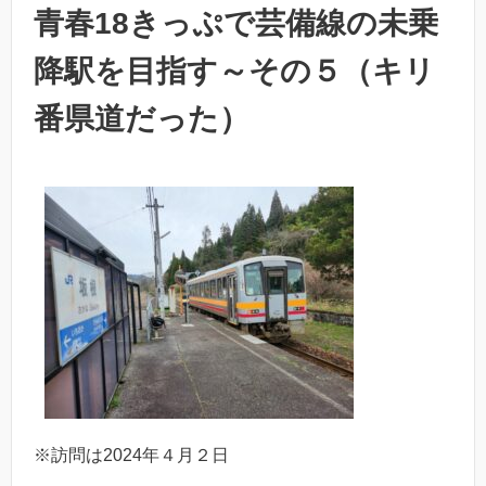
青春18きっぷで芸備線の未乗
降駅を目指す～その５（キリ
番県道だった）
※訪問は2024年４月２日