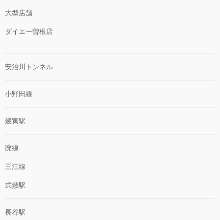
大型店舗
ダイエー曽根店
安治川トンネル
小野田線
幾寅駅
廃線
三江線
式敷駅
長谷駅