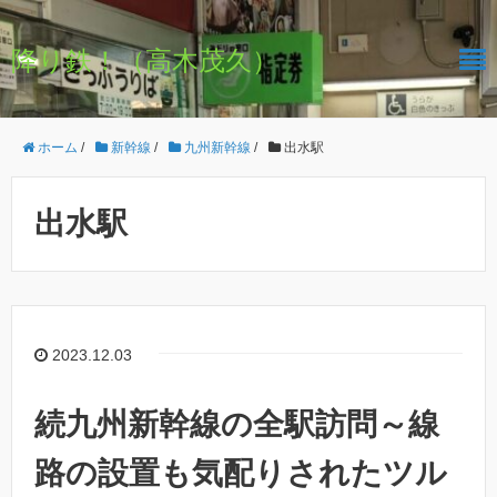
降り鉄！（高木茂久）
ホーム
/
新幹線
/
九州新幹線
/
出水駅
出水駅
2023.12.03
続九州新幹線の全駅訪問～線
路の設置も気配りされたツル