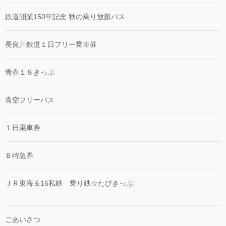
鉄道開業150年記念 秋の乗り放題パス
長良川鉄道１日フリー乗車券
青春１８きっぷ
青空フリーパス
１日乗車券
Ｂ特急券
ＪＲ東海＆16私鉄 乗り鉄☆たびきっぷ
ごあいさつ