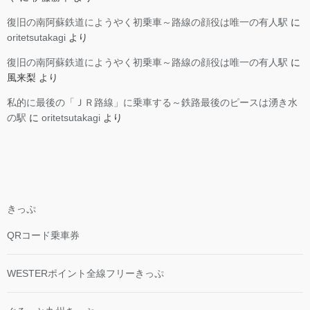
復旧の南阿蘇鉄道にようやく初乗車～路線の顔役は唯一の有人駅
に
oritetsutakagi
より
復旧の南阿蘇鉄道にようやく初乗車～路線の顔役は唯一の有人駅
に
風来梨
より
私的に最後の「ＪＲ路線」に乗車する～鉄路最後のピースは湧き水
の駅
に
oritetsutakagi
より
きっぷ
QRコード乗車券
WESTERポイント全線フリーきっぷ