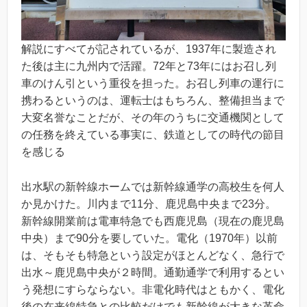
解説にすべてが記されているが、1937年に製造され
た後は主に九州内で活躍。72年と73年にはお召し列
車のけん引という重役を担った。お召し列車の運行に
携わるというのは、運転士はもちろん、整備担当まで
大変名誉なことだが、その年のうちに交通機関として
の任務を終えている事実に、鉄道としての時代の節目
を感じる
出水駅の新幹線ホームでは新幹線通学の高校生を何人
か見かけた。川内まで11分、鹿児島中央まで23分。
新幹線開業前は電車特急でも西鹿児島（現在の鹿児島
中央）まで90分を要していた。電化（1970年）以前
は、そもそも特急という設定がほとんどなく、急行で
出水～鹿児島中央が２時間。通勤通学で利用するとい
う発想にすらならない。非電化時代はともかく、電化
後の在来線特急との比較だけでも新幹線が大きな革命