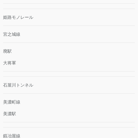
姫路モノレール
宮之城線
廃駅
大将軍
石屋川トンネル
美濃町線
美濃駅
鍛冶屋線