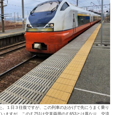
た。１日３往復ですが、この列車のおかげで先にうまく乗り
いますが、このＥ751は交直両用のＥ653とは異なり、交流