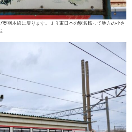
び奥羽本線に戻ります。ＪＲ東日本の駅名標って地方の小さ
ね