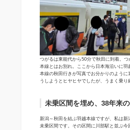
つがるは東能代から50分で秋田に到着。
本線とはお別れ。ここから日本海沿いに羽越
本線の秋田行きが写真でお分かりのように1
うしようとヒヤヒヤでしたが、うまく乗り
未乗区間を埋め、38年来
新潟～秋田を結ぶ羽越本線ですが、私は新
未乗区間です。その区間に川部駅と並ぶ今