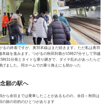
つがるの終着ですが、奥羽本線はまだ続きます。ただ私は奥羽
本線を進みます。つがるの秋田到着が15時27分そして羽越
5時31分発とタイトな乗り継ぎで、ダイヤ乱れがあったらど
継げました。同ホームでの乗り換えにも助かった
の念願の駅へ
潟から余目までは乗車したことがあるものの、余目～秋田は
回の旅の目的のひとつがあります