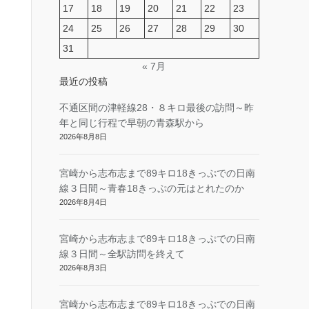
17
18
19
20
21
22
23
24
25
26
27
28
29
30
31
« 7月
最近の投稿
不通区間の津軽線28・８キロ最後の訪問～昨
年と同じ行程で早朝の青森駅から
2026年8月8日
宮崎から志布志まで89キロ18きっぷでの日南
線３日間～青春18きっぷの元はとれたのか
2026年8月4日
宮崎から志布志まで89キロ18きっぷでの日南
線３日間～全駅訪問を終えて
2026年8月3日
宮崎から志布志まで89キロ18きっぷでの日南