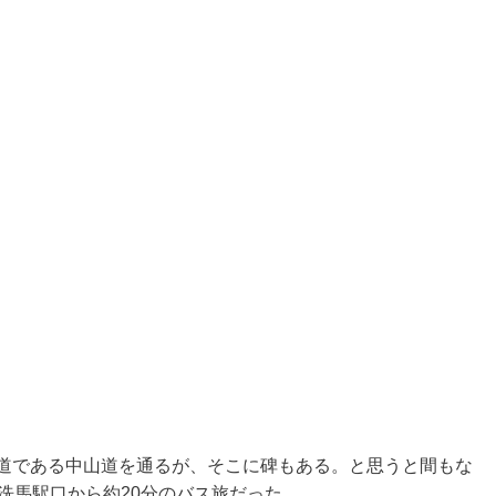
旧道である中山道を通るが、そこに碑もある。と思うと間もな
の洗馬駅口から約20分のバス旅だった