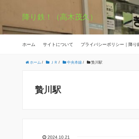
降り鉄！（高木茂久）
ホーム
サイトについて
プライバシーポリシー｜降り
ホーム
/
ＪＲ
/
中央本線
/
贄川駅
贄川駅
2024.10.21