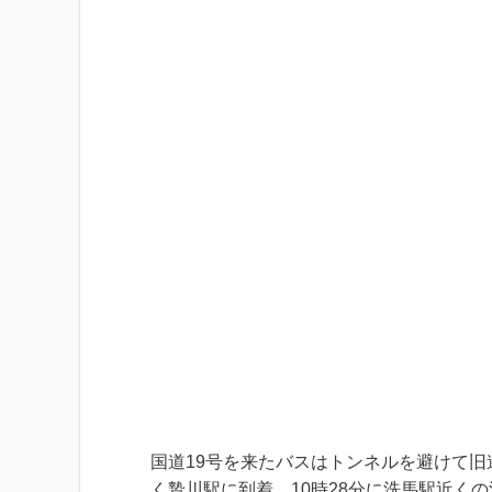
国道19号を来たバスはトンネルを避けて
く贄川駅に到着。10時28分に洗馬駅近く