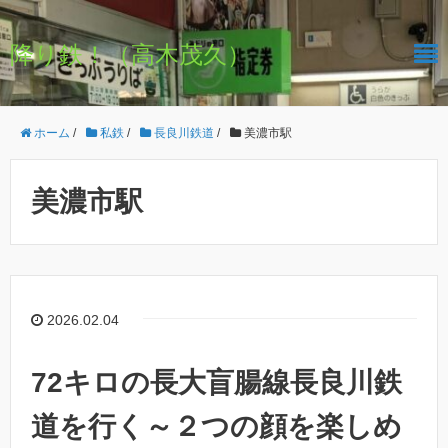
降り鉄！（高木茂久）
ホーム
/
私鉄
/
長良川鉄道
/
美濃市駅
美濃市駅
2026.02.04
72キロの長大盲腸線長良川鉄
道を行く～２つの顔を楽しめ