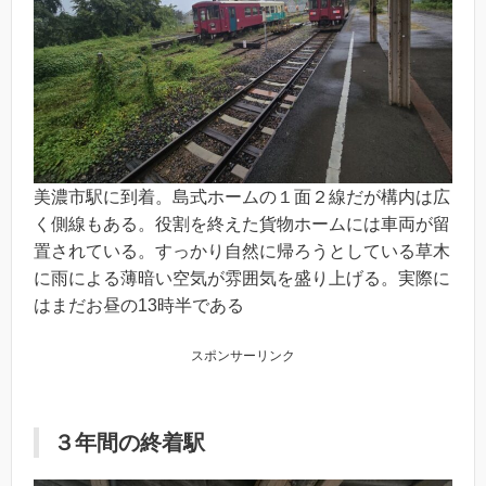
美濃市駅に到着。島式ホームの１面２線だが構内は広
く側線もある。役割を終えた貨物ホームには車両が留
置されている。すっかり自然に帰ろうとしている草木
に雨による薄暗い空気が雰囲気を盛り上げる。実際に
はまだお昼の13時半である
スポンサーリンク
３年間の終着駅