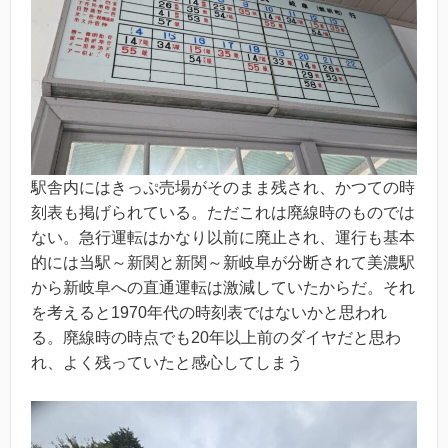
駅舎内にはきっぷ売場がそのまま残され、かつての時
刻表も掲げられている。ただこれは廃線時のものでは
ない。急行運転はかなり以前に廃止され、運行も基本
的には当駅～新関と新関～新岐阜が分断されて美濃駅
から新岐阜への直通運転は激減していたからだ。それ
を考えると1970年代の時刻表ではないかと思われ
る。廃線時の時点でも20年以上前のダイヤだと思わ
れ、よく残っていたと感心してしまう