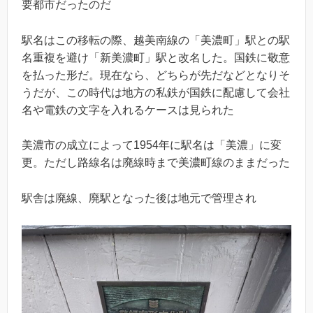
要都市だったのだ
駅名はこの移転の際、越美南線の「美濃町」駅との駅
名重複を避け「新美濃町」駅と改名した。国鉄に敬意
を払った形だ。現在なら、どちらが先だなどとなりそ
うだが、この時代は地方の私鉄が国鉄に配慮して会社
名や電鉄の文字を入れるケースは見られた
美濃市の成立によって1954年に駅名は「美濃」に変
更。ただし路線名は廃線時まで美濃町線のままだった
駅舎は廃線、廃駅となった後は地元で管理され