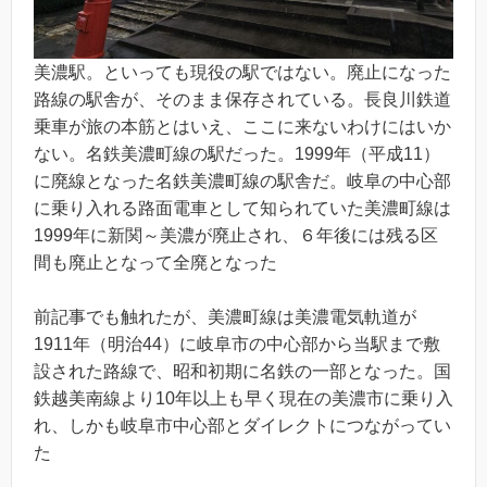
美濃駅。といっても現役の駅ではない。廃止になった
路線の駅舎が、そのまま保存されている。長良川鉄道
乗車が旅の本筋とはいえ、ここに来ないわけにはいか
ない。名鉄美濃町線の駅だった。1999年（平成11）
に廃線となった名鉄美濃町線の駅舎だ。岐阜の中心部
に乗り入れる路面電車として知られていた美濃町線は
1999年に新関～美濃が廃止され、６年後には残る区
間も廃止となって全廃となった
前記事でも触れたが、美濃町線は美濃電気軌道が
1911年（明治44）に岐阜市の中心部から当駅まで敷
設された路線で、昭和初期に名鉄の一部となった。国
鉄越美南線より10年以上も早く現在の美濃市に乗り入
れ、しかも岐阜市中心部とダイレクトにつながってい
た