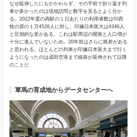
なぜ延伸したにもかかわらず、その手前で折り返す列
車が多かったのは現地訪問と数字を見るとよく分か
る。2022年度の両駅の１日あたりの利用者数は印西
牧の原の１万4526人に対し、印旛日本医大は4346人
と圧倒的な差がある。これは駅周辺の開発と人口増が
十分に進んでいないため。20年前はさらに格差がある
と思われる。ほとんどの列車が印旛日本医大まで行く
ようになったのは成田空港まで線路が延伸されて以降
のことだ
軍馬の育成地からデータセンターへ