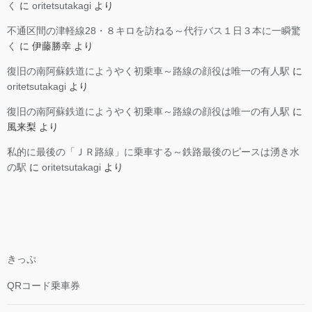
く
に
oritetsutakagi
より
不通区間の津軽線28・８キロを訪ねる～代行バス１日３本に一瞬驚
く
に
伊藤勝幸
より
復旧の南阿蘇鉄道にようやく初乗車～路線の顔役は唯一の有人駅
に
oritetsutakagi
より
復旧の南阿蘇鉄道にようやく初乗車～路線の顔役は唯一の有人駅
に
風来梨
より
私的に最後の「ＪＲ路線」に乗車する～鉄路最後のピースは湧き水
の駅
に
oritetsutakagi
より
きっぷ
QRコード乗車券