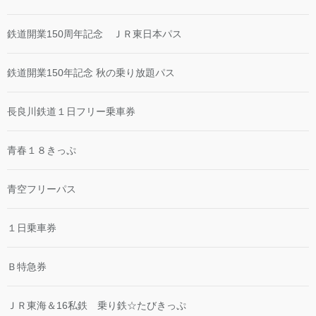
鉄道開業150周年記念 ＪＲ東日本パス
鉄道開業150年記念 秋の乗り放題パス
長良川鉄道１日フリー乗車券
青春１８きっぷ
青空フリーパス
１日乗車券
Ｂ特急券
ＪＲ東海＆16私鉄 乗り鉄☆たびきっぷ