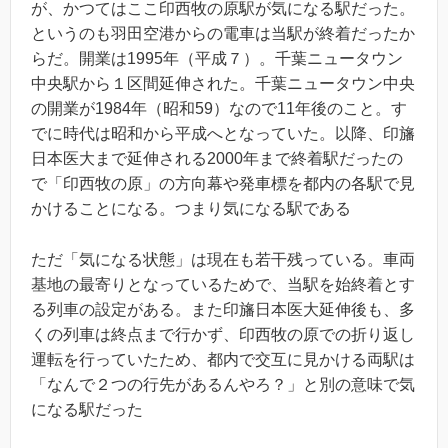
が、かつてはここ印西牧の原駅が気になる駅だった。
というのも羽田空港からの電車は当駅が終着だったか
らだ。開業は1995年（平成７）。千葉ニュータウン
中央駅から１区間延伸された。千葉ニュータウン中央
の開業が1984年（昭和59）なので11年後のこと。す
でに時代は昭和から平成へとなっていた。以降、印旛
日本医大まで延伸される2000年まで終着駅だったの
で「印西牧の原」の方向幕や発車標を都内の各駅で見
かけることになる。つまり気になる駅である
ただ「気になる状態」は現在も若干残っている。車両
基地の最寄りとなっているためで、当駅を始終着とす
る列車の設定がある。また印旛日本医大延伸後も、多
くの列車は終点まで行かず、印西牧の原での折り返し
運転を行っていたため、都内で交互に見かける両駅は
「なんで２つの行先があるんやろ？」と別の意味で気
になる駅だった