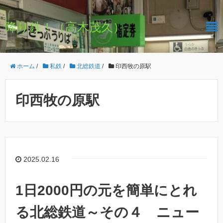
降り鉄！（高木茂久）
ホーム
/
私鉄
/
北総鉄道
/
印西牧の原駅
印西牧の原駅
2025.02.16
1日2000円の元を簡単にとれ
る北総鉄道～その４ ニュー