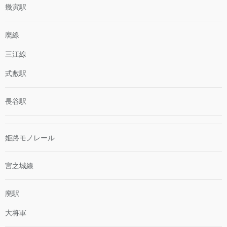
幾寅駅
廃線
三江線
式敷駅
長谷駅
姫路モノレール
宮之城線
廃駅
大将軍