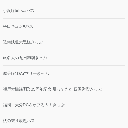
小浜線tabiwaパス
平日キュン♥パス
弘南鉄道大黒様きっぷ
旅名人の九州満喫きっぷ
渥美線1DAYフリーきっぷ
瀬戸大橋線開業35周年記念 帰ってきた 四国満喫きっぷ
福岡・大分DC＆オフろう！きっぷ
秋の乗り放題パス