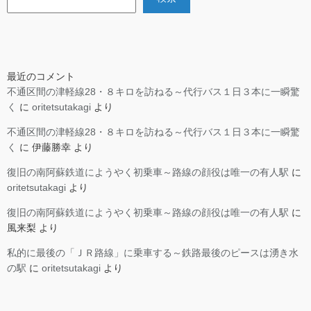
最近のコメント
不通区間の津軽線28・８キロを訪ねる～代行バス１日３本に一瞬驚
く
に
oritetsutakagi
より
不通区間の津軽線28・８キロを訪ねる～代行バス１日３本に一瞬驚
く
に
伊藤勝幸
より
復旧の南阿蘇鉄道にようやく初乗車～路線の顔役は唯一の有人駅
に
oritetsutakagi
より
復旧の南阿蘇鉄道にようやく初乗車～路線の顔役は唯一の有人駅
に
風来梨
より
私的に最後の「ＪＲ路線」に乗車する～鉄路最後のピースは湧き水
の駅
に
oritetsutakagi
より