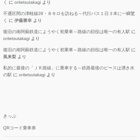
く
に
oritetsutakagi
より
不通区間の津軽線28・８キロを訪ねる～代行バス１日３本に一瞬驚
く
に
伊藤勝幸
より
復旧の南阿蘇鉄道にようやく初乗車～路線の顔役は唯一の有人駅
に
oritetsutakagi
より
復旧の南阿蘇鉄道にようやく初乗車～路線の顔役は唯一の有人駅
に
風来梨
より
私的に最後の「ＪＲ路線」に乗車する～鉄路最後のピースは湧き水
の駅
に
oritetsutakagi
より
きっぷ
QRコード乗車券