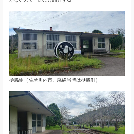
樋脇駅（薩摩川内市、廃線当時は樋脇町）