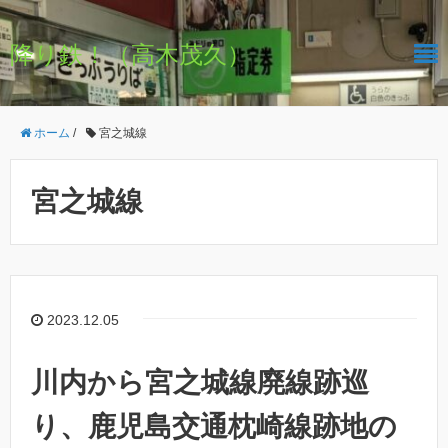
降り鉄！（高木茂久）
ホーム
/
宮之城線
宮之城線
2023.12.05
川内から宮之城線廃線跡巡
り、鹿児島交通枕崎線跡地の