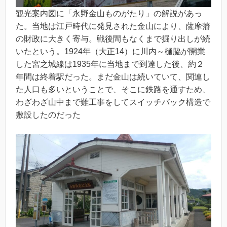
観光案内図に「永野金山ものがたり」の解説があっ
た。当地は江戸時代に発見された金山により、薩摩藩
の財政に大きく寄与。戦後間もなくまで掘り出しが続
いたという。1924年（大正14）に川内～樋脇が開業
した宮之城線は1935年に当地まで到達した後、約２
年間は終着駅だった。まだ金山は続いていて、関連し
た人口も多いということで、そこに鉄路を通すため、
わざわざ山中まで難工事をしてスイッチバック構造で
敷設したのだった