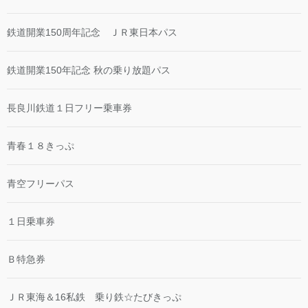
鉄道開業150周年記念 ＪＲ東日本パス
鉄道開業150年記念 秋の乗り放題パス
長良川鉄道１日フリー乗車券
青春１８きっぷ
青空フリーパス
１日乗車券
Ｂ特急券
ＪＲ東海＆16私鉄 乗り鉄☆たびきっぷ