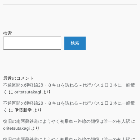
検索
検索
最近のコメント
不通区間の津軽線28・８キロを訪ねる～代行バス１日３本に一瞬驚
く
に
oritetsutakagi
より
不通区間の津軽線28・８キロを訪ねる～代行バス１日３本に一瞬驚
く
に
伊藤勝幸
より
復旧の南阿蘇鉄道にようやく初乗車～路線の顔役は唯一の有人駅
に
oritetsutakagi
より
復旧の南阿蘇鉄道にようやく初乗車～路線の顔役は唯一の有人駅
に