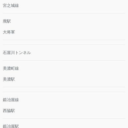
宮之城線
廃駅
大将軍
石屋川トンネル
美濃町線
美濃駅
鍛冶屋線
西脇駅
鍛冶屋駅