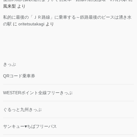
風来梨
より
私的に最後の「ＪＲ路線」に乗車する～鉄路最後のピースは湧き水
の駅
に
oritetsutakagi
より
きっぷ
QRコード乗車券
WESTERポイント全線フリーきっぷ
ぐるっと九州きっぷ
サンキュー♥ちばフリーパス