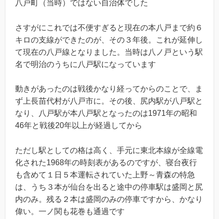
八戸町（当時）ではない自治体でした
さすがにこれでは不便すぎると現在の本八戸まで約６
キロの支線ができたのが、その３年後。これが延伸し
て現在の八戸線となりました。当時は八ノ戸という駅
名で明治のうちに八戸駅になっています
動きがあったのは戦後かなり経ってからのことで、ま
ず上長苗代村が八戸市に。その後、尻内駅が八戸駅と
なり、八戸駅が本八戸駅となったのは1971年の昭和
46年と戦後20年以上が経過してから
ただし駅としての格は高く、手元に東北本線が全線電
化された1968年の時刻表があるのですが、寝台夜行
も含めて１日５本運転されていた上野～青森の特急
は、うち３本が仙台を出ると途中の停車駅は盛岡と尻
内のみ。残る２本は盛岡のみの停車ですから、かなり
偉い。一ノ関も花巻も通過です