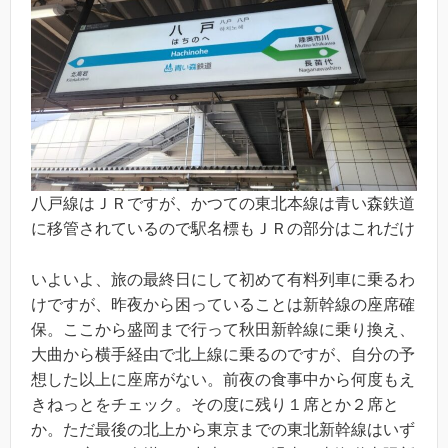
八戸線はＪＲですが、かつての東北本線は青い森鉄道
に移管されているので駅名標もＪＲの部分はこれだけ
いよいよ、旅の最終日にして初めて有料列車に乗るわ
けですが、昨夜から困っていることは新幹線の座席確
保。ここから盛岡まで行って秋田新幹線に乗り換え、
大曲から横手経由で北上線に乗るのですが、自分の予
想した以上に座席がない。前夜の食事中から何度もえ
きねっとをチェック。その度に残り１席とか２席と
か。ただ最後の北上から東京までの東北新幹線はいず