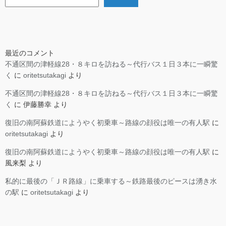
最近のコメント
不通区間の津軽線28・８キロを訪ねる～代行バス１日３本に一瞬驚
く
に
oritetsutakagi
より
不通区間の津軽線28・８キロを訪ねる～代行バス１日３本に一瞬驚
く
に
伊藤勝幸
より
復旧の南阿蘇鉄道にようやく初乗車～路線の顔役は唯一の有人駅
に
oritetsutakagi
より
復旧の南阿蘇鉄道にようやく初乗車～路線の顔役は唯一の有人駅
に
風来梨
より
私的に最後の「ＪＲ路線」に乗車する～鉄路最後のピースは湧き水
の駅
に
oritetsutakagi
より