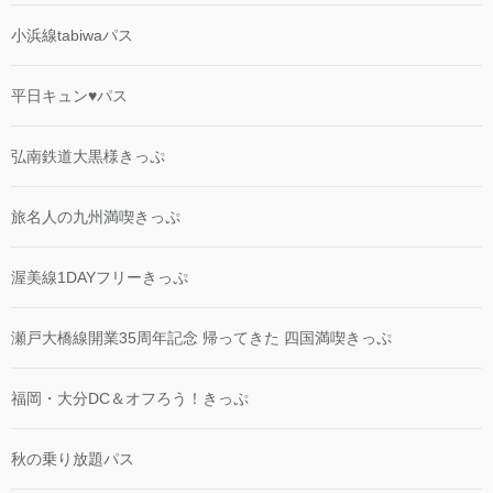
小浜線tabiwaパス
平日キュン♥パス
弘南鉄道大黒様きっぷ
旅名人の九州満喫きっぷ
渥美線1DAYフリーきっぷ
瀬戸大橋線開業35周年記念 帰ってきた 四国満喫きっぷ
福岡・大分DC＆オフろう！きっぷ
秋の乗り放題パス