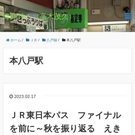
降り鉄！（高木茂久）
ホーム
/
ＪＲ
/
八戸線
/
本八戸駅
本八戸駅
2023.02.17
ＪＲ東日本パス ファイナル
を前に～秋を振り返る えき