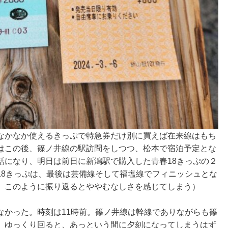
なかなか使えるきっぷで特急券だけ別に買えば在来線はもち
はこの後、篠ノ井線の駅訪問をしつつ、松本で宿泊予定とな
話になり、明日は前日に新潟駅で購入した青春18きっぷの２
18きっぷは、最後は芸備線そして福塩線でフィニッシュとな
、このように振り返るとややむなしさを感じてしまう）
なかった。時刻は11時前。篠ノ井線は幹線でありながらも篠
。ゆっくり回ると、あっという間に夕刻になってしまうはず