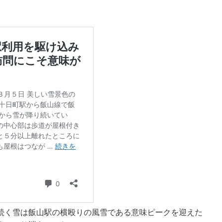
続く雪は飯山駅の横殴りの風雪である意味ピークを迎えた