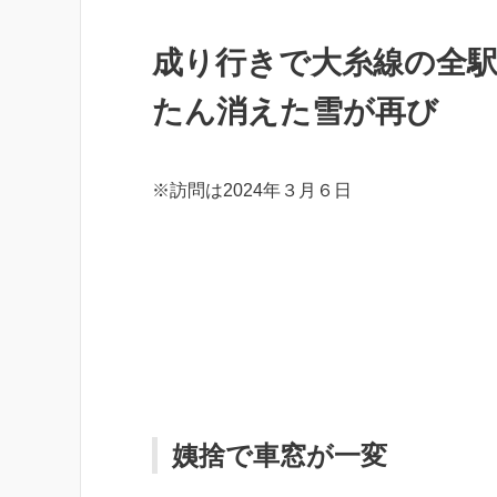
成り行きで大糸線の全
たん消えた雪が再び
※訪問は2024年３月６日
姨捨で車窓が一変