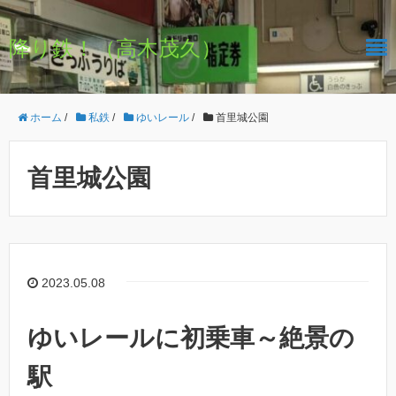
降り鉄！（高木茂久）
ホーム
/
私鉄
/
ゆいレール
/
首里城公園
首里城公園
2023.05.08
ゆいレールに初乗車～絶景の
駅