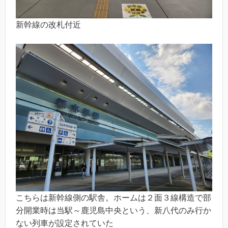
新幹線の改札付近
こちらは新幹線側の駅舎。ホームは２面３線構造で部
分開業時は当駅～鹿児島中央という、新八代のみ行か
ない列車が設定されていた