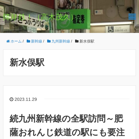
降り鉄！（高木茂久）
ホーム
/
新幹線
/
九州新幹線
/
新水俣駅
新水俣駅
2023.11.29
続九州新幹線の全駅訪問～肥
薩おれんじ鉄道の駅にも要注