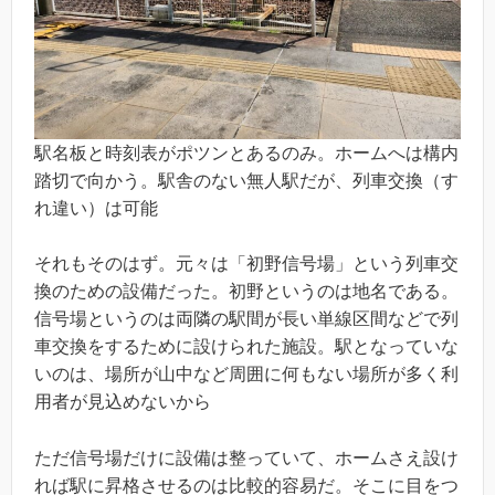
駅名板と時刻表がポツンとあるのみ。ホームへは構内
踏切で向かう。駅舎のない無人駅だが、列車交換（す
れ違い）は可能
それもそのはず。元々は「初野信号場」という列車交
換のための設備だった。初野というのは地名である。
信号場というのは両隣の駅間が長い単線区間などで列
車交換をするために設けられた施設。駅となっていな
いのは、場所が山中など周囲に何もない場所が多く利
用者が見込めないから
ただ信号場だけに設備は整っていて、ホームさえ設け
れば駅に昇格させるのは比較的容易だ。そこに目をつ