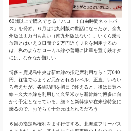
60歳以上で購入できる「ハロー！自由時間ネットパ
ス」を発券。６月は北九州版の世話になったが、全九
州版は１万円も高い（南九州版はない）。いくら乗り
放題とはいえ３日間で２万円近くＪＲを利用するの
は、私のようなローカル線や普通に比重を置く鉄オタ
には、なかなか難しい
博多～鹿児島中央は新幹線の指定席利用なら１万640
円。往復でちょうど元がとれるレベル。正直、いろい
ろ考えたが、各駅訪問を初日で終えると、後は日豊本
線～久大本線を利用して久留米から新幹線で博多に向
かう予定となっている。細々と新幹線や在来線特急に
乗るので、おそらく十分元はとれるだろう
６回の指定席権利をまず行使する。北海道フリーパス