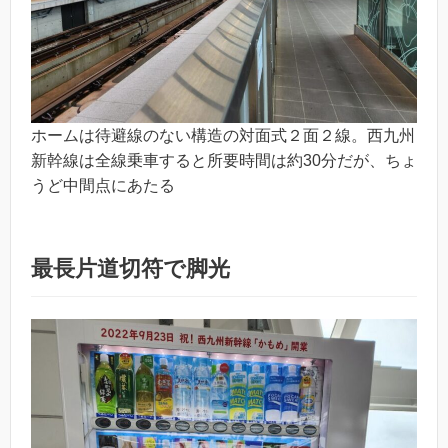
ホームは待避線のない構造の対面式２面２線。西九州
新幹線は全線乗車すると所要時間は約30分だが、ちょ
うど中間点にあたる
最長片道切符で脚光