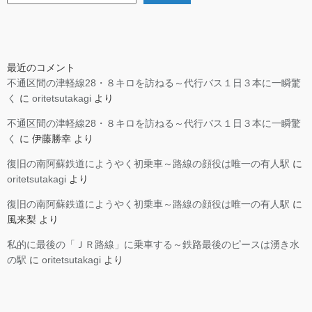
最近のコメント
不通区間の津軽線28・８キロを訪ねる～代行バス１日３本に一瞬驚
く
に
oritetsutakagi
より
不通区間の津軽線28・８キロを訪ねる～代行バス１日３本に一瞬驚
く
に
伊藤勝幸
より
復旧の南阿蘇鉄道にようやく初乗車～路線の顔役は唯一の有人駅
に
oritetsutakagi
より
復旧の南阿蘇鉄道にようやく初乗車～路線の顔役は唯一の有人駅
に
風来梨
より
私的に最後の「ＪＲ路線」に乗車する～鉄路最後のピースは湧き水
の駅
に
oritetsutakagi
より