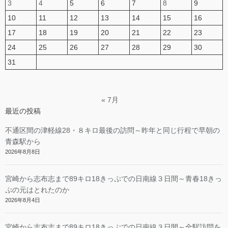
3
4
5
6
7
8
9
10
11
12
13
14
15
16
17
18
19
20
21
22
23
24
25
26
27
28
29
30
31
« 7月
最近の投稿
不通区間の津軽線28・８キロ最後の訪問～昨年と同じ行程で早朝の
青森駅から
2026年8月8日
宮崎から志布志まで89キロ18きっぷでの日南線３日間～青春18きっ
ぷの元はとれたのか
2026年8月4日
宮崎から志布志まで89キロ18きっぷでの日南線３日間～全駅訪問を