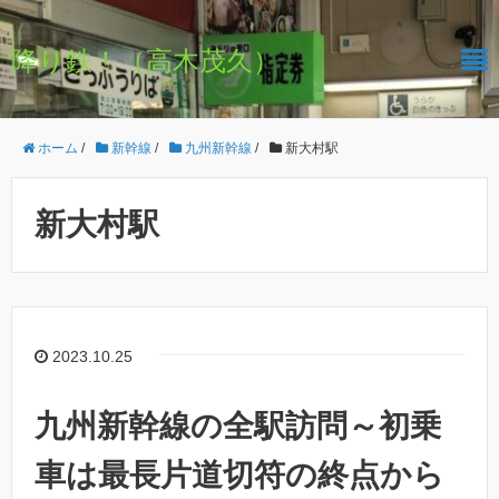
降り鉄！（高木茂久）
ホーム
/
新幹線
/
九州新幹線
/
新大村駅
新大村駅
2023.10.25
九州新幹線の全駅訪問～初乗
車は最長片道切符の終点から