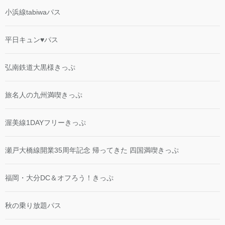
小浜線tabiwaパス
平日キュン♥パス
弘南鉄道大黒様きっぷ
旅名人の九州満喫きっぷ
渥美線1DAYフリーきっぷ
瀬戸大橋線開業35周年記念 帰ってきた 四国満喫きっぷ
福岡・大分DC＆オフろう！きっぷ
秋の乗り放題パス