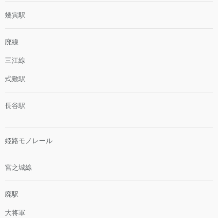
幾寅駅
廃線
三江線
式敷駅
長谷駅
姫路モノレール
宮之城線
廃駅
大将軍