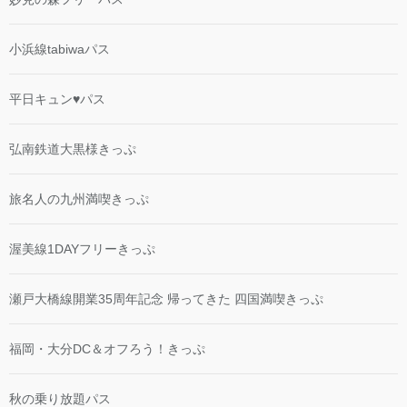
小浜線tabiwaパス
平日キュン♥パス
弘南鉄道大黒様きっぷ
旅名人の九州満喫きっぷ
渥美線1DAYフリーきっぷ
瀬戸大橋線開業35周年記念 帰ってきた 四国満喫きっぷ
福岡・大分DC＆オフろう！きっぷ
秋の乗り放題パス