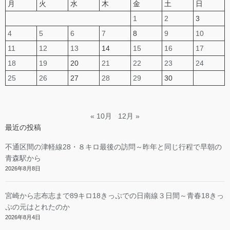
月
火
水
木
金
土
日
1
2
3
4
5
6
7
8
9
10
11
12
13
14
15
16
17
18
19
20
21
22
23
24
25
26
27
28
29
30
« 10月
12月 »
最近の投稿
不通区間の津軽線28・８キロ最後の訪問～昨年と同じ行程で早朝の
青森駅から
2026年8月8日
宮崎から志布志まで89キロ18きっぷでの日南線３日間～青春18きっ
ぷの元はとれたのか
2026年8月4日