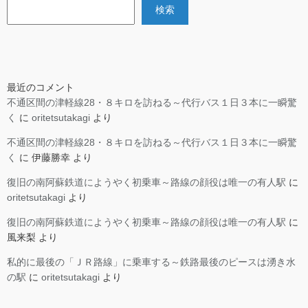
検索
最近のコメント
不通区間の津軽線28・８キロを訪ねる～代行バス１日３本に一瞬驚
く
に
oritetsutakagi
より
不通区間の津軽線28・８キロを訪ねる～代行バス１日３本に一瞬驚
く
に
伊藤勝幸
より
復旧の南阿蘇鉄道にようやく初乗車～路線の顔役は唯一の有人駅
に
oritetsutakagi
より
復旧の南阿蘇鉄道にようやく初乗車～路線の顔役は唯一の有人駅
に
風来梨
より
私的に最後の「ＪＲ路線」に乗車する～鉄路最後のピースは湧き水
の駅
に
oritetsutakagi
より