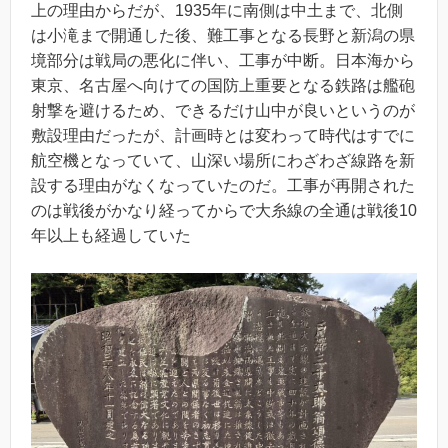
上の理由からだが、1935年に南側は中土まで、北側
は小滝まで開通した後、難工事となる長野と新潟の県
境部分は戦局の悪化に伴い、工事が中断。日本海から
東京、名古屋へ向けての国防上重要となる鉄路は艦砲
射撃を避けるため、できるだけ山中が良いというのが
敷設理由だったが、計画時とは変わって時代はすでに
航空機となっていて、山深い場所にわざわざ線路を新
設する理由がなくなっていたのだ。工事が再開された
のは戦後がかなり経ってからで大糸線の全通は戦後10
年以上も経過していた