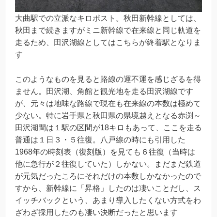
大曲駅での立派なキロポスト。秋田新幹線としては、
秋田まで続きますがミニ新幹線で在来線と同じ軌道を
走るため、田沢湖線としてはこちらが終着駅となりま
す
このようなものを見ると路線の運不運を感じざるを得
ません。田沢湖、角館と観光地を走る田沢湖線です
が、元々は地味な路線で現在も在来線の本数は極めて
少ない。特に岩手県と秋田県の県境越えとなる赤渕～
田沢湖間は１駅の区間が18キロもあって、ここを走る
普通は１日３・５往復。八戸線の時にも引用した
1968年の時刻表（復刻版）を見ても６往復（当時は
他に急行が２往復していた）しかない。まだまだ鉄道
が元気だったころにそれだけの本数しかなかったので
すから、新幹線に「昇格」したのは凄いことだし、ス
イッチバックという、あまり導入したくない方式をわ
ざわざ採用したのも凄い決断だったと思います