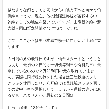
似たような例としては岡山から山陰方面へと向かう伯
備線もそうで、現在、他の陰陽連絡線が苦戦する中、
幹線としての地位を築いていますが、山陽新幹線の新
大阪～岡山暫定開業がなければ…ですね
さて、ここからは奥羽本線で横手に向かい北上線に乗
ります
３日間の旅の最終日ですが、仙台スタートということ
もあり、最初の２日間は一切優等列車や有料列車に乗
車していないので２万2150円の元を取れていませ
ん。実際に同行程の旅をした場合は三陸鉄道のフリー
きっぷを使用したり、八戸線では長距離きっぷを買っ
ての途中下車を選択したでしょうから運賃の違いはあ
るかもしれませんが、最初の２日間は
仙台～柳津 1340円（ＪＲ）