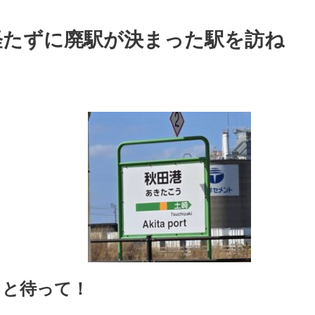
経たずに廃駅が決まった駅を訪ね
っと待って！