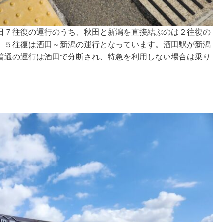
日７往復の運行のうち、秋田と新潟を直接結ぶのは２往復の
、５往復は酒田～新潟の運行となっています。酒田駅が新潟
普通の運行は酒田で分断され、特急を利用しない場合は乗り