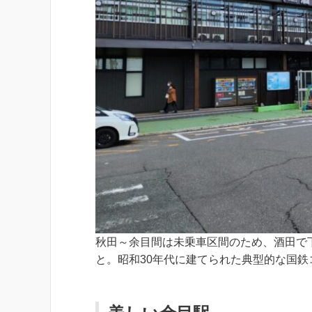
秋田～余目間は未乗車区間のため、酒田で
と。昭和30年代に建てられた典型的な国