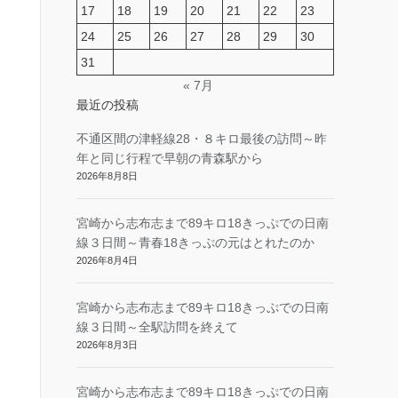
17
18
19
20
21
22
23
24
25
26
27
28
29
30
31
« 7月
最近の投稿
不通区間の津軽線28・８キロ最後の訪問～昨
年と同じ行程で早朝の青森駅から
2026年8月8日
宮崎から志布志まで89キロ18きっぷでの日南
線３日間～青春18きっぷの元はとれたのか
2026年8月4日
宮崎から志布志まで89キロ18きっぷでの日南
線３日間～全駅訪問を終えて
2026年8月3日
宮崎から志布志まで89キロ18きっぷでの日南