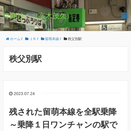
降り鉄！（高木茂久）
ホーム
/
ＪＲ
/
留萌本線
/
秩父別駅
秩父別駅
2023.07.24
残された留萌本線を全駅乗降
～乗降１日ワンチャンの駅で